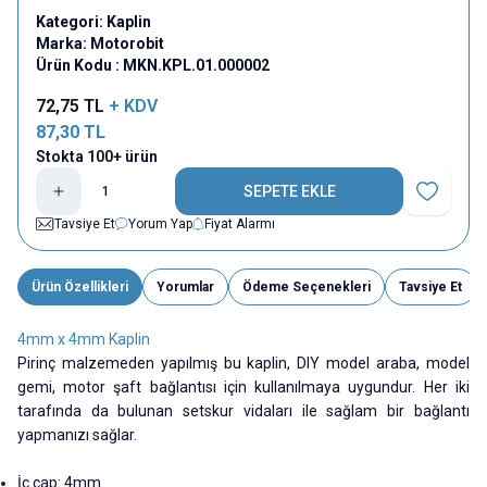
Kategori:
Kaplin
Marka:
Motorobit
Ürün Kodu :
MKN.KPL.01.000002
72,75
TL
+ KDV
87,30
TL
Stokta 100+ ürün
SEPETE EKLE
Favoriye E
Tavsiye Et
Yorum Yap
Fiyat Alarmı
Ürün Özellikleri
Yorumlar
Ödeme Seçenekleri
Tavsiye Et
4mm x 4mm Kaplin
Pirinç malzemeden yapılmış bu kaplin, DIY model araba, model
gemi, motor şaft bağlantısı için kullanılmaya uygundur. Her iki
tarafında da bulunan setskur vidaları ile sağlam bir bağlantı
yapmanızı sağlar.
İç çap: 4mm