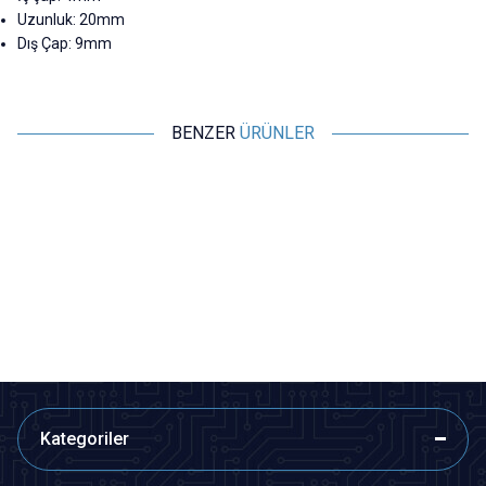
Uzunluk: 20mm
Dış Çap: 9mm
BENZER
ÜRÜNLER
Motorobit
Motorobit
5mm Motor Bağlantı Aparatı -
4mm x 4mm Kaplin
Alüminyum Göbek
72,75
TL + KDV
72,75
TL + KDV
SEPETE EKLE
SEPETE EKLE
Kategoriler