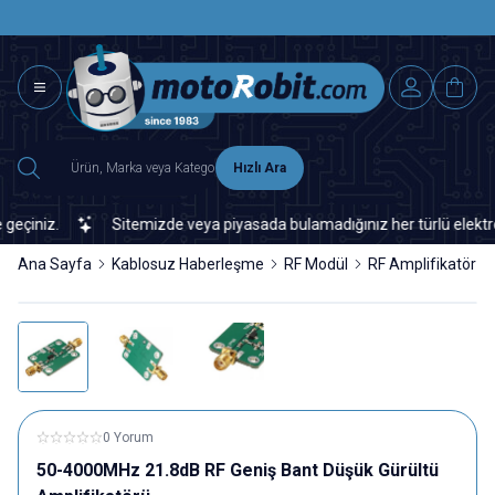
SAAT 15.0
2500 TL ÜZERİ MNG-DHL KARGO ÜCRETSİZ
Hızlı Ara
iniz.
Sitemizde veya piyasada bulamadığınız her türlü elektronik 
Ana Sayfa
Kablosuz Haberleşme
RF Modül
RF Amplifikatör
0 Yorum
50-4000MHz 21.8dB RF Geniş Bant Düşük Gürültü