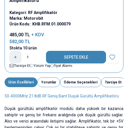
Amplifikatörü
Kategori:
RF Amplifikatör
Marka:
Motorobit
Ürün Kodu :
KHB.RFM.01.000079
485,00
TL
+ KDV
582,00
TL
Stokta 10 ürün
SEPETE EKLE
Favoriye E
Tavsiye Et
Yorum Yap
Fiyat Alarmı
Ürün Özellikleri
Yorumlar
Ödeme Seçenekleri
Tavsiye Et
50-4000MHz 21.8dB RF Geniş Bant Düşük Gürültü Amplifikatörü
Düşük gürültülü amplifikatör modülü daha yüksek bir kazanca
sahiptir ve geniş bir frekans aralığında çok düşük gürültü sağlar.
Alıcı ve verici arasındaki iletişimi sağlar. Amplifikatör, tek bir +5V
beslemesinden çalışır. Çok iyi bir stabiliteye sahiptir ve geniş bir