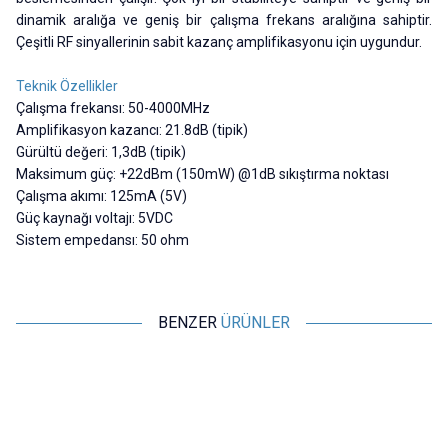
dinamik aralığa ve geniş bir çalışma frekans aralığına sahiptir.
Çeşitli RF sinyallerinin sabit kazanç amplifikasyonu için uygundur.
Teknik Özellikler
Çalışma frekansı: 50-4000MHz
Amplifikasyon kazancı: 21.8dB (tipik)
Gürültü değeri: 1,3dB (tipik)
Maksimum güç: +22dBm (150mW) @1dB sıkıştırma noktası
Çalışma akımı: 125mA (5V)
Güç kaynağı voltajı: 5VDC
Sistem empedansı: 50 ohm
BENZER
ÜRÜNLER
Motorobit
Motorobit
RF2126 400M-2700MHZ RF Güç
9KHz-3GHz Yakın Alan Manyetik
1
Yükselteci
Alan Probu EMC EMI Kiti
C
1.018,50
TL + KDV
848,75
TL + KDV