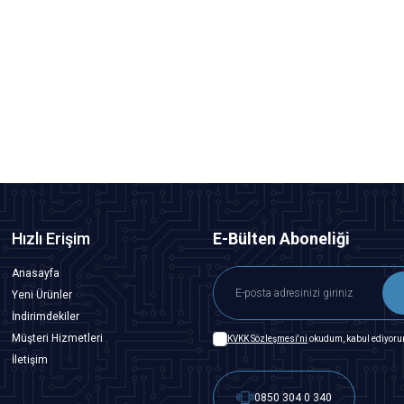
Motorobit
3528 Kılıf Kırmızı SMD Led
0,49
TL + KDV
SEPETE EKLE
Hızlı Erişim
E-Bülten Aboneliği
Anasayfa
Yeni Ürünler
İndirimdekiler
Müşteri Hizmetleri
KVKK Sözleşmesi'ni
okudum, kabul ediyoru
İletişim
0850 304 0 340