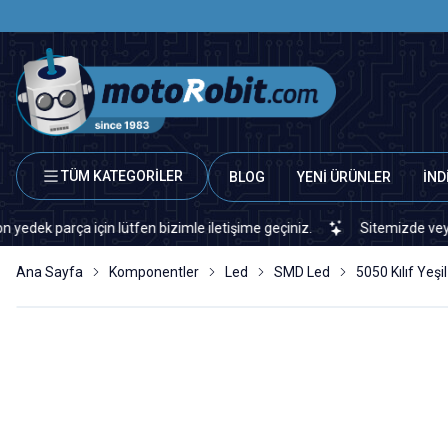
TÜM KATEGORİLER
BLOG
YENİ ÜRÜNLER
İND
arça için lütfen bizimle iletişime geçiniz.
Sitemizde veya piyasa
Ana Sayfa
Komponentler
Led
SMD Led
5050 Kılıf Yeş