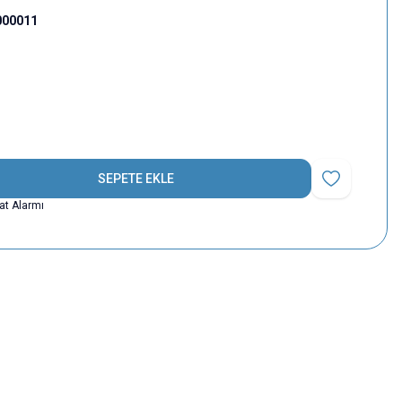
000011
SEPETE EKLE
Favoriye Ekle
yat Alarmı