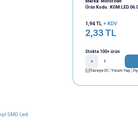
Marka:
Motorobit
Ürün Kodu :
KOM.LED.06.
1,94
TL
+ KDV
2,33
TL
Stokta 100+ ürün
Tavsiye Et
Yorum Yap
Fi
Yeşil SMD Led