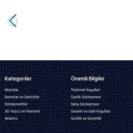
Motorobit
3528 Kılıf Natural Beyaz SMD Led - 4000-4500K
0,49
TL + KDV
SEPETE EKLE
Kategoriler
Önemli Bilgiler
Motorlar
Teslimat Koşulları
Butonlar ve Switchler
Üyelik Sözleşmesi
Komponentler
Satış Sözleşmesi
3D Yazıcı ve Filament
Garanti ve İade Koşulları
Arduino
Gizlilik ve Güvenlik