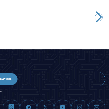
Motorobit
3528 Kılıf Yeşil SMD Led
0,49
TL + KDV
SEPETE EKLE
KAYDOL
m.