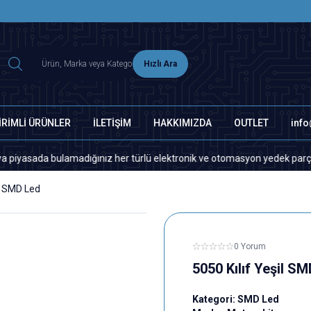
2500 TL ÜZERİ MNG-DHL KARGO ÜCRETSİZ
Hızlı Ara
İRİMLİ ÜRÜNLER
İLETİŞİM
HAKKIMIZDA
OUTLET
inf
da bulamadığınız her türlü elektronik ve otomasyon yedek parça için lütf
il SMD Led
0 Yorum
5050 Kılıf Yeşil S
Kategori:
SMD Led