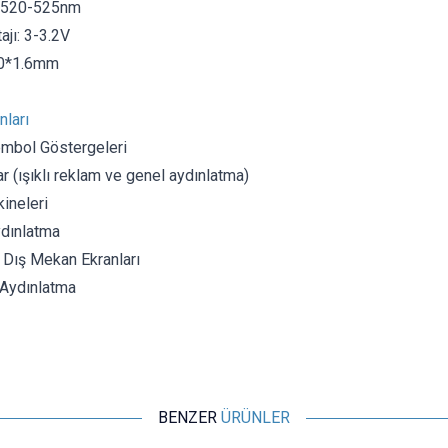
: 520-525nm
ajı: 3-3.2V
50*1.6mm
nları
embol Göstergeleri
r (ışıklı reklam ve genel aydınlatma)
ineleri
dınlatma
 Dış Mekan Ekranları
 Aydınlatma
BENZER
ÜRÜNLER