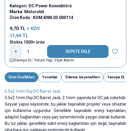
Kategori:
DC Power Konnektörü
Marka:
Motorobit
Ürün Kodu :
KOM.KNN.03.000114
9,70
TL
+ KDV
11,64
TL
Stokta 1000+ ürün
SEPETE EKLE
Favoriye E
Tavsiye Et
Yorum Yap
Fiyat Alarmı
Ürün Özellikleri
Yorumlar
Ödeme Seçenekleri
Tavsiye Et
5.5x2.1mm Dişi DC Barrel Jack
5.5x2.1mm Dişi DC Barrel Jack,
2.1mm çapında bir DC jak soketidir.
Seyyar yapısı sayesinde, bu jaklar taşınabilir projeler veya cihazlar
için kullanıma uygundur. Genellikle taşınabilir enerji kaynakları,
adaptör bağlantıları veya şarj sistemlerinde yaygın olarak kullanılır.
Bu tür jaklar, genellikle sabit enerji bağlantıları için değil, taşınabilir
cihazlara güç sağlayan sistemlerde kullanılır.