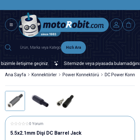
SAAT 15.0
2500 TL ÜZERİ MNG-DHL KARGO ÜCRETSİZ
Hızlı Ara
mle iletişime geçiniz.
Sitemizde veya piyasada bulamadığınız her 
Ana Sayfa
Konnektörler
Power Konnektörü
DC Power Konnek
0 Yorum
5.5x2.1mm Dişi DC Barrel Jack