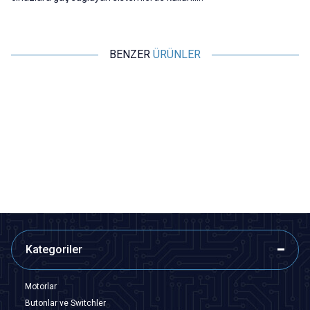
BENZER
ÜRÜNLER
Motorobit
Motorobit
DC-022B 5.5x2.1mm DC Jack
DC-022 5.5x2.1mm Erkek DC
Şasesi - Jak Girişi
Jack Plug - DC Barrel Jack
7,28
TL + KDV
7,28
TL + KDV
SEPETE EKLE
SEPETE EKLE
Kategoriler
Motorlar
Butonlar ve Switchler