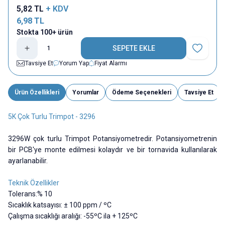
5,82
TL
+ KDV
6,98
TL
Stokta 100+ ürün
SEPETE EKLE
Favoriye E
Tavsiye Et
Yorum Yap
Fiyat Alarmı
Ürün Özellikleri
Yorumlar
Ödeme Seçenekleri
Tavsiye Et
5K Çok Turlu Trimpot - 3296
3296W çok turlu Trimpot Potansiyometredir. Potansiyometrenin
bir PCB'ye monte edilmesi kolaydır ve bir tornavida kullanılarak
ayarlanabilir.
Teknik Özellikler
Tolerans:% 10
Sıcaklık katsayısı: ± 100 ppm / ºC
Çalışma sıcaklığı aralığı: -55ºC ila + 125ºC