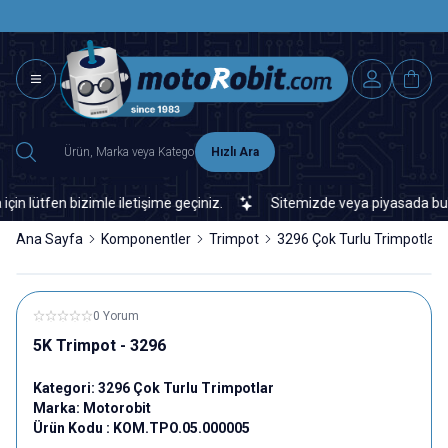
SAAT 15.0
2500 TL ÜZERİ MNG-DHL KARGO ÜCRETSİZ
Hızlı Ara
ütfen bizimle iletişime geçiniz.
Sitemizde veya piyasada bulamad
Ana Sayfa
Komponentler
Trimpot
3296 Çok Turlu Trimpotlar
0 Yorum
5K Trimpot - 3296
Kategori:
3296 Çok Turlu Trimpotlar
Marka:
Motorobit
Ürün Kodu :
KOM.TPO.05.000005