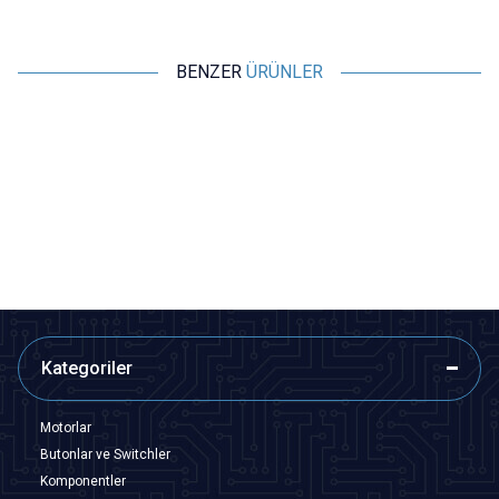
BENZER
ÜRÜNLER
Motorobit
Motorobit
10K Trimpot - 3296
100K Trimpot - 3296
5,82
TL + KDV
5,82
TL + KDV
SEPETE EKLE
SEPETE EKLE
Kategoriler
Motorlar
Butonlar ve Switchler
Komponentler