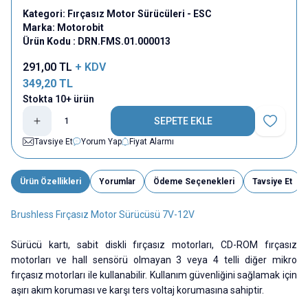
Kategori:
Fırçasız Motor Sürücüleri - ESC
Marka:
Motorobit
Ürün Kodu :
DRN.FMS.01.000013
291,00
TL
+ KDV
349,20
TL
Stokta 10+ ürün
SEPETE EKLE
Favoriye E
Tavsiye Et
Yorum Yap
Fiyat Alarmı
Ürün Özellikleri
Yorumlar
Ödeme Seçenekleri
Tavsiye Et
Brushless Fırçasız Motor Sürücüsü 7V-12V
Sürücü kartı, sabit diskli fırçasız motorları, CD-ROM fırçasız
motorları ve hall sensörü olmayan 3 veya 4 telli diğer mikro
fırçasız motorları ile kullanabilir. Kullanım güvenliğini sağlamak için
aşırı akım koruması ve karşı ters voltaj korumasına sahiptir.