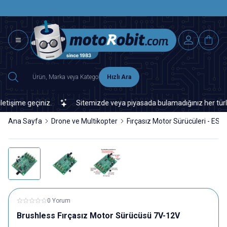
SAAT 15.0
2500 TL ÜZERİ MNG-DHL KARGO ÜCRETSİZ
Hızlı Ara
ime geçiniz.
Sitemizde veya piyasada bulamadığınız her türlü ele
Ana Sayfa
Drone ve Multikopter
Fırçasız Motor Sürücüleri - ESC
0 Yorum
Brushless Fırçasız Motor Sürücüsü 7V-12V