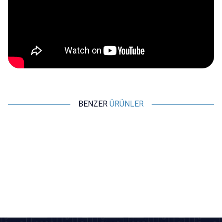
BENZER
ÜRÜNLER
Motorobit
Motorobit
ESC 30A Brushless Fırçasız
Bidirectional ESC 30A - Su Altı
Motor Hız Kontrol Sürücüsü
Motoru ile Uyumlu
315,25
TL + KDV
485,00
TL + KDV
SEPETE EKLE
SEPETE EKLE