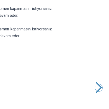
r hemen kapanmasın istiyorsanız
devam eder.
 hemen kapanmasın istiyorsanız
 devam eder.
Motorobit
XH-W3001 12V DC Dijital Termostat
218,25
TL + KDV
SEPETE EKLE