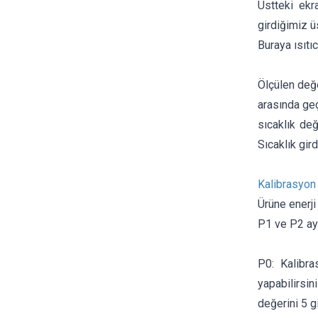
Üstteki ekra
girdiğimiz ü
Buraya ısıtıc
Ölçülen değe
arasında geç
sıcaklık değ
Sıcaklık gir
Kalibrasyon
Ürüne enerji
P1 ve P2 ayar
P0: Kalibra
yapabilirsi
değerini 5 g