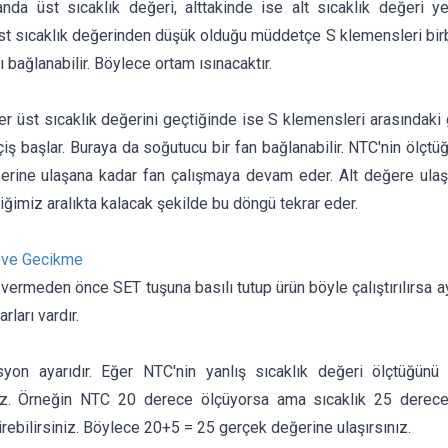
nda üst sıcaklık değeri, alttakinde ise alt sıcaklık değeri yer
st sıcaklık değerinden düşük olduğu müddetçe S klemensleri birbi
ı bağlanabilir. Böylece ortam ısınacaktır.
r üst sıcaklık değerini geçtiğinde ise S klemensleri arasındaki
iş başlar. Buraya da soğutucu bir fan bağlanabilir. NTC'nin ölçtüğ
erine ulaşana kadar fan çalışmaya devam eder. Alt değere ulaştığı
diğimiz aralıkta kalacak şekilde bu döngü tekrar eder.
 ve Gecikme
 vermeden önce SET tuşuna basılı tutup ürün böyle çalıştırılırsa ay
ları vardır.
syon ayarıdır. Eğer NTC'nin yanlış sıcaklık değeri ölçtüğün
niz. Örneğin NTC 20 derece ölçüyorsa ama sıcaklık 25 derece
irebilirsiniz. Böylece 20+5 = 25 gerçek değerine ulaşırsınız.