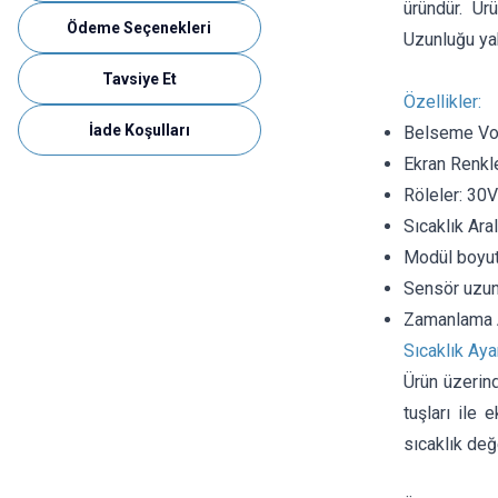
üründür. Ür
Ödeme Seçenekleri
Uzunluğu yak
Tavsiye Et
Özellikler:
İade Koşulları
Belseme Vol
Ekran Renkler
Röleler: 30
Sıcaklık Ara
Modül boyu
Sensör uzun
Zamanlama A
Sıcaklık Aya
Ürün üzerind
tuşları ile 
sıcaklık değ