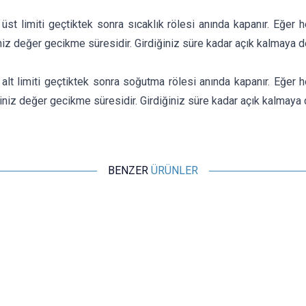
 üst limiti geçtiktek sonra sıcaklık rölesi anında kapanır. Eğe
niz değer gecikme süresidir. Girdiğiniz süre kadar açık kalmaya 
 alt limiti geçtiktek sonra soğutma rölesi anında kapanır. Eğer
iniz değer gecikme süresidir. Girdiğiniz süre kadar açık kalmaya
BENZER
ÜRÜNLER
Motorobit
Röle Çıkışlı Dijital Termostat, Sıcaklık Kontrol Kartı - W1209
109,13
TL + KDV
SEPETE EKLE