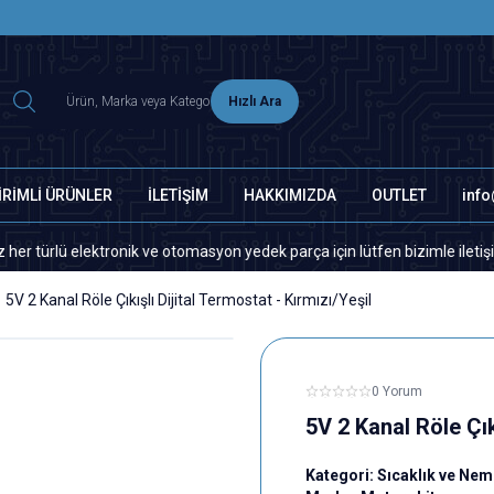
2500 TL ÜZERİ MNG-DHL KARGO ÜCRETSİZ
Hızlı Ara
İRİMLİ ÜRÜNLER
İLETİŞİM
HAKKIMIZDA
OUTLET
inf
elektronik ve otomasyon yedek parça için lütfen bizimle iletişime geçini
5V 2 Kanal Röle Çıkışlı Dijital Termostat - Kırmızı/Yeşil
0 Yorum
5V 2 Kanal Röle Çık
Kategori:
Sıcaklık ve Nem 