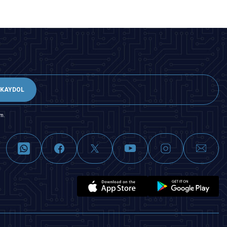
KAYDOL
m.