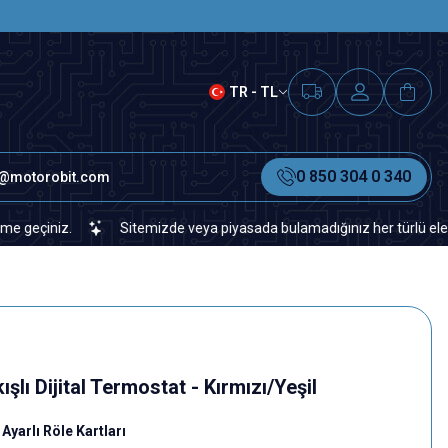
SAAT 15.00'A KADAR VERİLEN S
TR - TL
0 850 304 0 340
o@motorobit.com
z.
Sitemizde veya piyasada bulamadığınız her türlü elektronik ve 
ışlı Dijital Termostat - Kırmızı/Yeşil
Ayarlı Röle Kartları