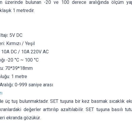
ün üzerinde bulunan -20 ve 100 derece aralığında ölçüm yapa
laşık 1 metredir.
tajı: 5V DC
i: Kırmızı / Yeşil
V 10A DC / 10A 220V AC
lığı -20 °C ~ 100 °C
tu: 70*39*18mm
luğu: 1 metre
ralığı: 0-999 saniye arası
rı
e üç tuş bulunmaktadır. SET tuşuna bir kez basmak sıcaklık ekra
ekranlardaki değerler arttırılıp azaltılabilir. SET tuşuna basılı 
eri ekranda gözükür.