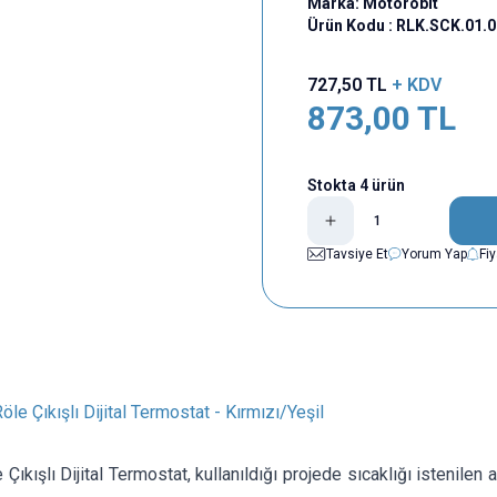
Marka:
Motorobit
Ürün Kodu :
RLK.SCK.01.
727,50
TL
+ KDV
873,00
TL
Stokta 4 ürün
Tavsiye Et
Yorum Yap
Fi
öle Çıkışlı Dijital Termostat - Kırmızı/Yeşil
Çıkışlı Dijital Termostat, kullanıldığı projede sıcaklığı istenilen a