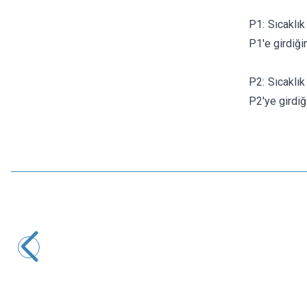
P1: Sıcaklık
P1'e girdiği
P2: Sıcaklık
P2'ye girdiğ
Motorobit
W3230 Röle Çıkışlı Termostat 220V Sıcaklık Kontrol Cihazı
194,00
TL + KDV
SEPETE EKLE