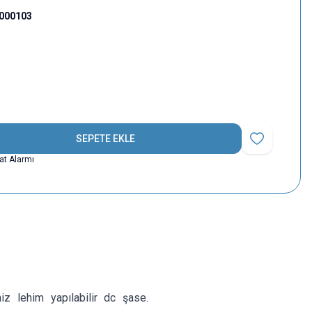
000103
SEPETE EKLE
Favoriye Ekle
yat Alarmı
niz lehim yapılabilir dc şase.