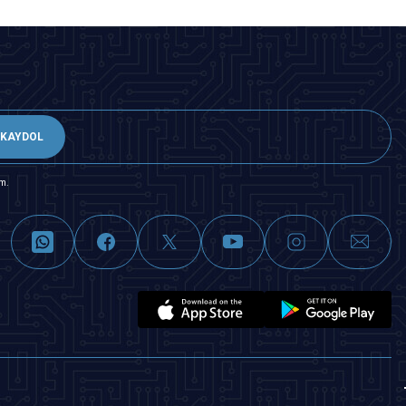
KAYDOL
m.