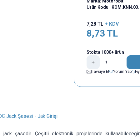
Marka:
Motorobit
Ürün Kodu :
KOM.KNN.03.
7,28
TL
+ KDV
8,73
TL
Stokta 1000+ ürün
Tavsiye Et
Yorum Yap
Fi
C Jack Şasesi - Jak Girişi
 jack şasedir. Çeşitli elektronik projelerinde kullanabileceği