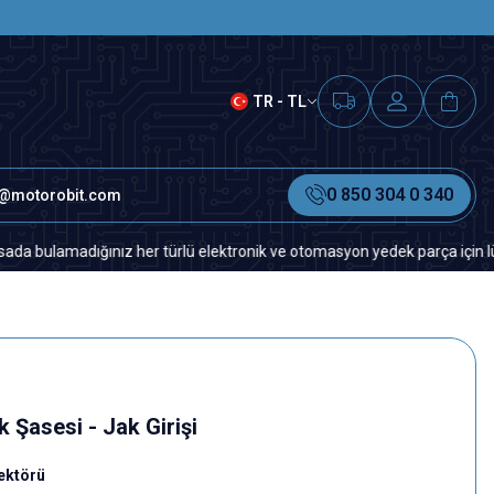
SAAT 15.00'A KADAR VERİLEN S
TR - TL
0 850 304 0 340
o@motorobit.com
amadığınız her türlü elektronik ve otomasyon yedek parça için lütfen biz
Şasesi - Jak Girişi
ektörü