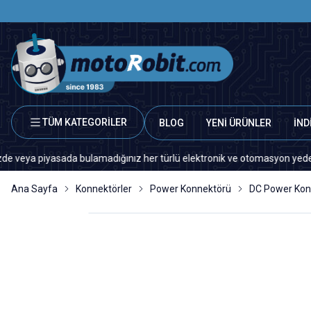
TÜM KATEGORİLER
BLOG
YENİ ÜRÜNLER
İND
 piyasada bulamadığınız her türlü elektronik ve otomasyon yedek parça iç
Ana Sayfa
Konnektörler
Power Konnektörü
DC Power Kon