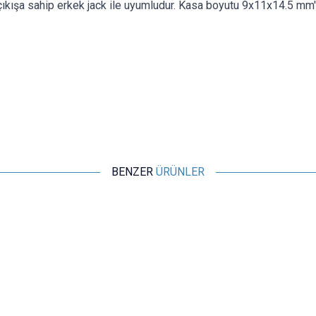
kışa sahip erkek jack ile uyumludur. Kasa boyutu 9x11x14.5 mm'd
BENZER
ÜRÜNLER
Motorobit
DC-022 5.5x2.1mm Erkek DC Jack Plug - DC Barrel Jack
7,28
TL + KDV
SEPETE EKLE