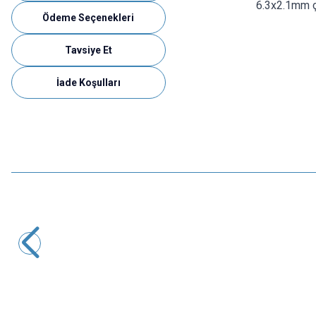
6.3x2.1mm çı
Ödeme Seçenekleri
Tavsiye Et
İade Koşulları
Motorobit
DC-022B 5.5x2.1mm DC Jack Şasesi - Jak Girişi
7,28
TL + KDV
SEPETE EKLE