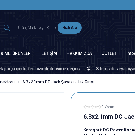
2500 TL ÜZERİ MNG-DHL KARGO ÜCRETSİZ
Hızlı Ara
İRİMLİ ÜRÜNLER
İLETİŞİM
HAKKIMIZDA
OUTLET
inf
in lütfen bizimle iletişime geçiniz.
Sitemizde veya piyasada bul
nektörü
6.3x2.1mm DC Jack Şasesi - Jak Girişi
0 Yorum
6.3x2.1mm DC Jack 
Kategori:
DC Power Konn