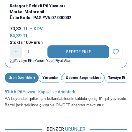
Kategori:
Sekizli Pil Yuvaları
Marka:
Motorobit
Ürün Kodu :
PAG.YVA.07.000002
70,33
TL
+ KDV
84,39
TL
Stokta 100+ ürün
SEPETE EKLE
Favoriye E
Tavsiye Et
Yorum Yap
Fiyat Alarmı
Ürün Özellikleri
Yorumlar
Ödeme Seçenekleri
Tavsiye Et
8'li AA Pil Yuvası - Kapaklı ve Anahtarlı
AA boyundaki piller için kullanılabilecek kablolu geniş 8'li pil yuvasıdır.
Barrel jack şeklinde çıkışı ve ON/OFF anahtarı mevcuttur.
BENZER
ÜRÜNLER