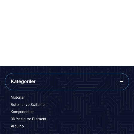
Motorobit
Motorobit
8'li AA Pil Yuvası - Kapaklı ve
8'li AA Pil Yuvası - Çift Taraflı ve
Anahtarlı
Jacklı
70,33
TL + KDV
67,90
TL + KDV
SEPETE EKLE
SEPETE EKLE
Kategoriler
Motorlar
Butonlar ve Switchler
Komponentler
3D Yazıcı ve Filament
Arduino