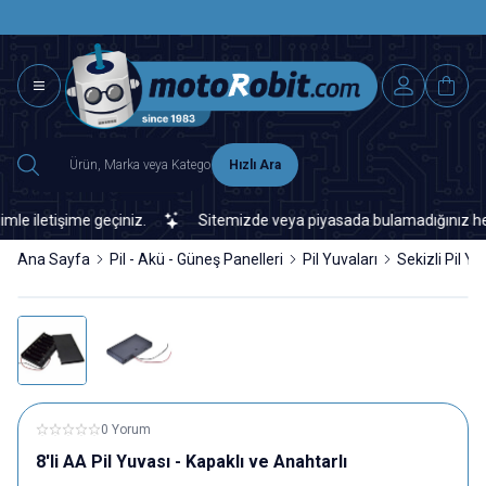
SAAT 15.0
2500 TL ÜZERİ MNG-DHL KARGO ÜCRETSİZ
Hızlı Ara
iletişime geçiniz.
Sitemizde veya piyasada bulamadığınız her türl
Ana Sayfa
Pil - Akü - Güneş Panelleri
Pil Yuvaları
Sekizli Pil Yu
0 Yorum
8'li AA Pil Yuvası - Kapaklı ve Anahtarlı