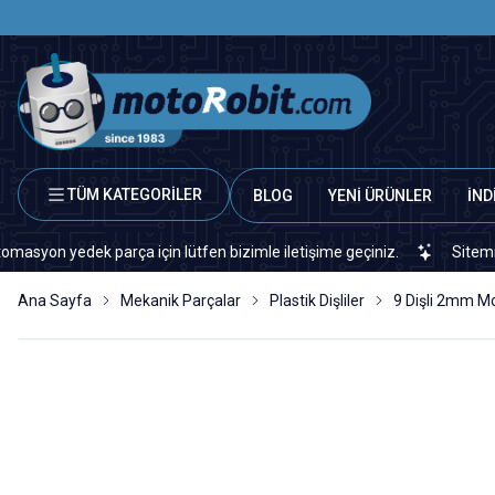
TÜM KATEGORİLER
BLOG
YENİ ÜRÜNLER
İND
 yedek parça için lütfen bizimle iletişime geçiniz.
Sitemizde vey
Ana Sayfa
Mekanik Parçalar
Plastik Dişliler
9 Dişli 2mm Mot