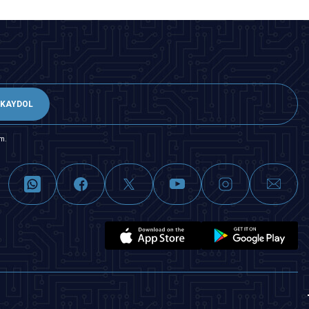
KAYDOL
m.