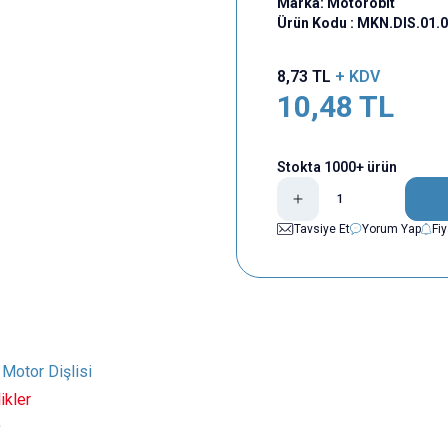
Marka:
Motorobit
Ürün Kodu :
MKN.DIS.01.
8,73
TL
+ KDV
10,48
TL
Stokta 1000+ ürün
Tavsiye Et
Yorum Yap
Fi
Motor Dişlisi
ikler
9