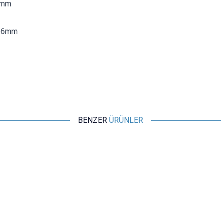
2mm
4.6mm
BENZER
ÜRÜNLER
Motorobit
12 Dişli 2mm Motor Dişlisi
8,73
TL + KDV
SEPETE EKLE