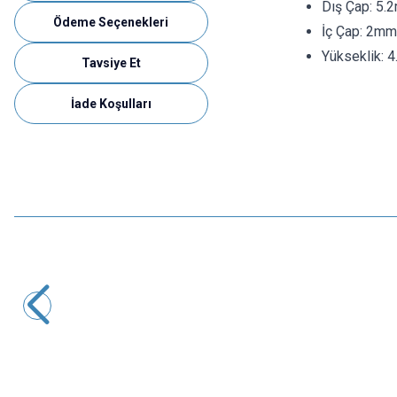
Dış Çap: 5.
Ödeme Seçenekleri
İç Çap: 2mm
Yükseklik: 
Tavsiye Et
İade Koşulları
Motorobit
10 Dişli 2mm Motor Dişlisi
8,73
TL + KDV
SEPETE EKLE