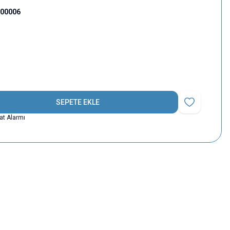
000006
SEPETE EKLE
Favoriye Ekle
yat Alarmı