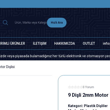
2500 TL ÜZERİ MNG-DHL KARGO ÜCRETSİZ
Hızlı Ara
İRİMLİ ÜRÜNLER
İLETİŞİM
HAKKIMIZDA
OUTLET
inf
a piyasada bulamadığınız her türlü elektronik ve otomasyon yedek parça i
or Dişlisi
0 Yorum
9 Dişli 2mm Motor D
Kategori:
Plastik Dişliler