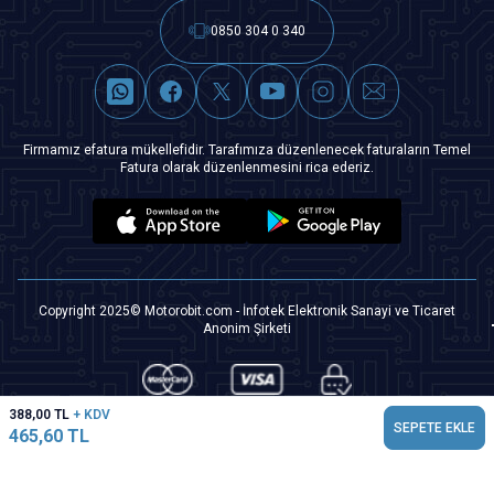
0850 304 0 340
Firmamız efatura mükellefidir. Tarafımıza düzenlenecek faturaların Temel
Fatura olarak düzenlenmesini rica ederiz.
Copyright 2025© Motorobit.com - İnfotek Elektronik Sanayi ve Ticaret
Anonim Şirketi
388,00
TL
+ KDV
SEPETE EKLE
465,60
TL
T
-Soft
|
Premium