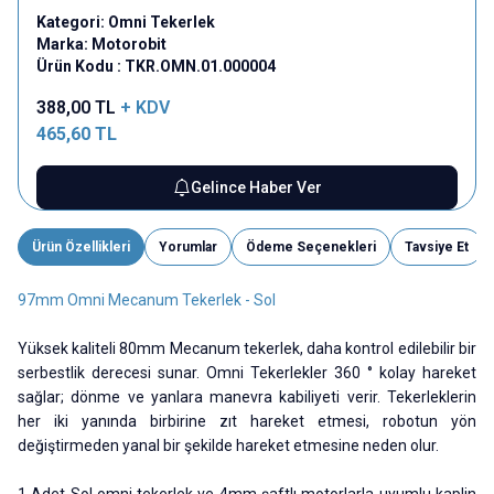
Kategori:
Omni Tekerlek
Marka:
Motorobit
Ürün Kodu :
TKR.OMN.01.000004
388,00
TL
+ KDV
465,60
TL
Gelince Haber Ver
Ürün Özellikleri
Yorumlar
Ödeme Seçenekleri
Tavsiye Et
97mm Omni Mecanum Tekerlek - Sol
Yüksek kaliteli 80mm Mecanum tekerlek, daha kontrol edilebilir bir
serbestlik derecesi sunar. Omni Tekerlekler 360 ° kolay hareket
sağlar; dönme ve yanlara manevra kabiliyeti verir. Tekerleklerin
her iki yanında birbirine zıt hareket etmesi, robotun yön
değiştirmeden yanal bir şekilde hareket etmesine neden olur.
1 Adet Sol omni tekerlek ve 4mm şaftlı motorlarla uyumlu kaplin