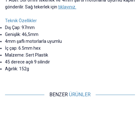
gönderilir. Sağ tekerlek için
tıklayınız.
Teknik Özellikler
Dış Çap: 97mm
Genişlik: 46,5mm
4mm şaflı motorlarla uyumlu
İç çap: 6.5mm hex
Malzeme: Sert Plastik
45 derece açılı 9 silindir
Ağırlık: 152g
BENZER
ÜRÜNLER
Motorobit
Motorobit
59mm Omni Mecanum Tekerlek
80mm Siyah Omni Mecanum
- 4mm Uyumlu
Tekerlek - Sağ
145,50
TL + KDV
363,75
TL + KDV
SEPETE EKLE
SEPETE EKLE