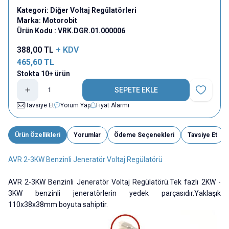
Kategori:
Diğer Voltaj Regülatörleri
Marka:
Motorobit
Ürün Kodu :
VRK.DGR.01.000006
388,00
TL
+ KDV
465,60
TL
Stokta 10+ ürün
SEPETE EKLE
Favoriye E
Tavsiye Et
Yorum Yap
Fiyat Alarmı
Ürün Özellikleri
Yorumlar
Ödeme Seçenekleri
Tavsiye Et
AVR 2-3KW Benzinli Jeneratör Voltaj Regülatörü
AVR 2-3KW Benzinli Jeneratör Voltaj Regülatörü.Tek fazlı 2KW -
3KW benzinli jeneratörlerin yedek parçasıdır.Yaklaşık
110x38x38mm boyuta sahiptir.