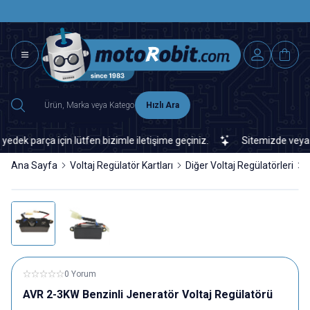
SAAT 15.0
2500 TL ÜZERİ MNG-DHL KARGO ÜCRETSİZ
Hızlı Ara
parça için lütfen bizimle iletişime geçiniz.
Sitemizde veya piyas
Ana Sayfa
Voltaj Regülatör Kartları
Diğer Voltaj Regülatörleri
0 Yorum
AVR 2-3KW Benzinli Jeneratör Voltaj Regülatörü