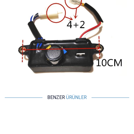
BENZER
ÜRÜNLER
Motorobit
Motorobit
Lojik Gerilim Seviye
CA-888 LCD Ekran TV Güç
Dönüştürücü (3.3V-5V)
Modülü 12-18V - DM0565R
19,40
TL + KDV
67,90
TL + KDV