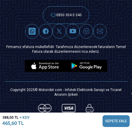
0850 304 0 340
Firmamız efatura mükellefidir. Tarafımıza düzenlenecek faturaların Temel
Fatura olarak düzenlenmesini rica ederiz.
Copyright 2025© Motorobit.com - İnfotek Elektronik Sanayi ve Ticaret
Anonim Şirketi
388,00
TL
+ KDV
SEPETE EKLE
465,60
TL