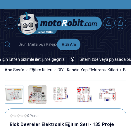
SAAT 15.0
2500 TL ÜZERİ MNG-DHL KARGO ÜCRETSİZ
Hızlı Ara
ütfen bizimle iletişime geçiniz.
Sitemizde veya piyasada bulamad
Ana Sayfa
Eğitim Kitleri
DIY - Kendin Yap Elektronik Kitleri
Blok
0 Yorum
Blok Devreler Elektronik Eğitim Seti - 135 Proje