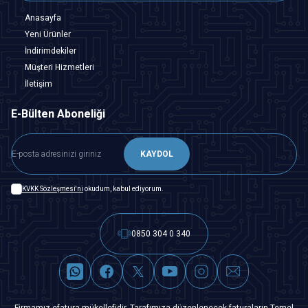
Anasayfa
Yeni Ürünler
İndirimdekiler
Müşteri Hizmetleri
İletişim
E-Bülten Aboneliği
KAYDOL
KVKK Sözleşmesi'ni
okudum, kabul ediyorum.
0850 304 0 340
Firmamız efatura mükellefidir. Tarafımıza düzenlenecek faturaların Temel