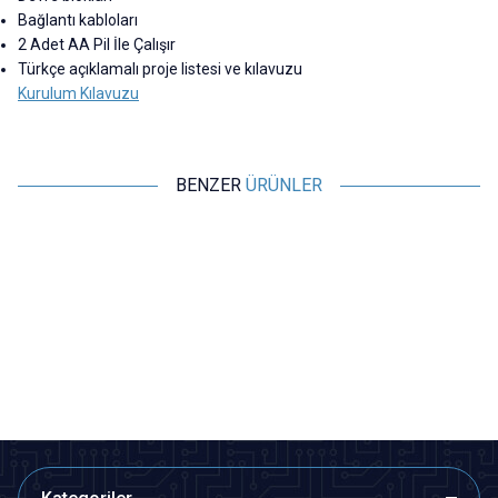
Bağlantı kabloları
2 Adet AA Pil İle Çalışır
Türkçe açıklamalı proje listesi ve kılavuzu
Kurulum Kılavuzu
BENZER
ÜRÜNLER
Motorobit
Motorobit
Elektrik Üreten Motor Pervane
2.5V - 3V Lambalı Deney Seti
Kiti - Rüzgar Enerjisi Dönüşüm
S
Seti
194,00
TL + KDV
48,50
TL + KDV
SEPETE EKLE
SEPETE EKLE