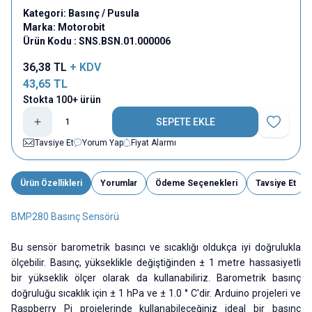
Kategori:
Basınç / Pusula
Marka:
Motorobit
Ürün Kodu :
SNS.BSN.01.000006
36,38
TL
+ KDV
43,65
TL
Stokta 100+ ürün
SEPETE EKLE
Favoriye E
Tavsiye Et
Yorum Yap
Fiyat Alarmı
Ürün Özellikleri
Yorumlar
Ödeme Seçenekleri
Tavsiye Et
BMP280 Basınç Sensörü
Bu sensör barometrik basıncı ve sıcaklığı oldukça iyi doğrulukla
ölçebilir. Basınç, yükseklikle değiştiğinden ± 1 metre hassasiyetli
bir yükseklik ölçer olarak da kullanabiliriz. Barometrik basınç
doğruluğu sıcaklık için ± 1 hPa ve ± 1.0 ° C'dir. Arduino projeleri ve
Raspberry Pi projelerinde kullanabileceğiniz ideal bir basınç