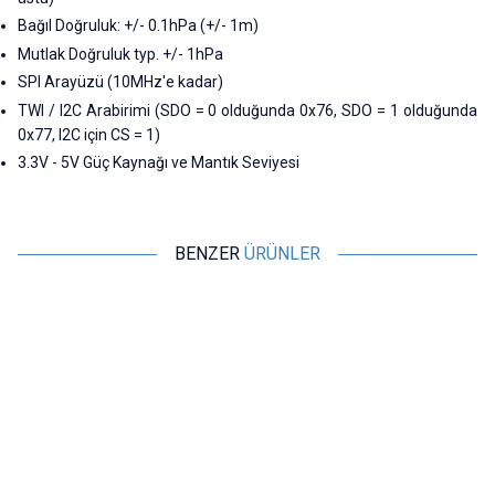
Bağıl Doğruluk: +/- 0.1hPa (+/- 1m)
Mutlak Doğruluk typ. +/- 1hPa
SPI Arayüzü (10MHz'e kadar)
TWI / I2C Arabirimi (SDO = 0 olduğunda 0x76, SDO = 1 olduğunda
0x77, I2C için CS = 1)
3.3V - 5V Güç Kaynağı ve Mantık Seviyesi
BENZER
ÜRÜNLER
Motorobit
Motorobit
BMP280 Basınç Sensörü
GY-271 QMC5883L 3 Eksen
Pusula Sensörü
36,38
TL + KDV
169,75
TL + KDV
SEPETE EKLE
SEPETE EKLE