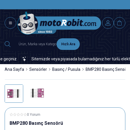
SAAT 15.0
2500 TL ÜZERİ MNG-DHL KARGO ÜCRETSİZ
Hızlı Ara
çiniz.
Sitemizde veya piyasada bulamadığınız her türlü elektronik
Ana Sayfa
Sensörler
Basınç / Pusula
BMP280 Basınç Sensör
0 Yorum
BMP280 Basınç Sensörü