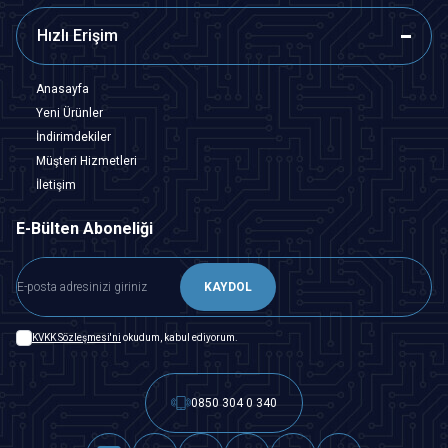
Hızlı Erişim
Anasayfa
Yeni Ürünler
İndirimdekiler
Müşteri Hizmetleri
İletişim
E-Bülten Aboneliği
KAYDOL
KVKK Sözleşmesi'ni
okudum, kabul ediyorum.
0850 304 0 340