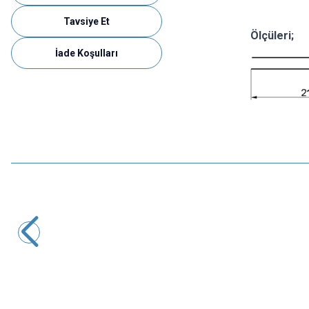
Tavsiye Et
Ölçüleri;
İade Koşulları
Motorobit
3mm Civalı Sensör
9,70
TL + KDV
SEPETE EKLE