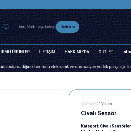
2500 TL ÜZERİ MNG-DHL KARGO ÜCRETSİZ
Hızlı Ara
İRİMLİ ÜRÜNLER
İLETİŞİM
HAKKIMIZDA
OUTLET
inf
madığınız her türlü elektronik ve otomasyon yedek parça için lütfen bizi
0 Yorum
Civalı Sensör
Kategori:
Civalı Sensörler