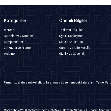
Kategoriler
Önemli Bilgiler
Motorlar
Teslimat Koşulları
Butonlar ve Switchler
Üyelik Sözleşmesi
Komponentler
Satış Sözleşmesi
3D Yazıcı ve Filament
Garanti ve İade Koşulları
Arduino
Gizlilik ve Güvenlik
Firmamız efatura mükellefidir. Tarafımıza düzenlenecek faturaların Temel Fatu
Copyright 2025© Motorobit.com - İnfotek Elektronik Sanayi ve Ticaret Anonim Ş