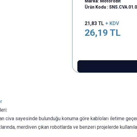
Marka:
Motorobit
Ürün Kodu :
SNS.CVA.01.
21,83
TL
+ KDV
26,19
TL
r
eri:
an civa sayesinde bulunduğu konuma göre kabloları iletime geçer
arında, merdiven çıkan robotlarda ve benzeri projelerde kullanılab