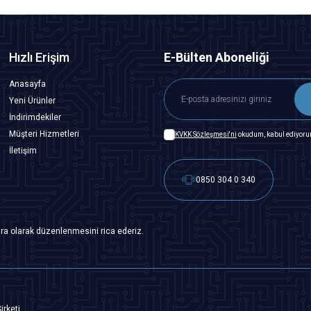
Hızlı Erişim
E-Bülten Aboneliği
Anasayfa
Yeni Ürünler
İndirimdekiler
Müşteri Hizmetleri
KVKK Sözleşmesi'ni
okudum, kabul ediyoru
İletişim
0850 304 0 340
ra olarak düzenlenmesini rica ederiz.
irketi