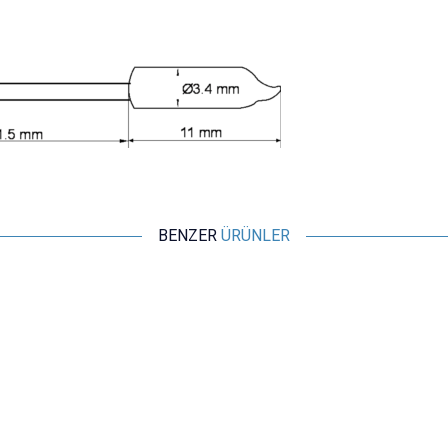
BENZER
ÜRÜNLER
Motorobit
Civalı Sensör Modülü
72,75
TL + KDV
SEPETE EKLE