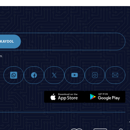
KAYDOL
m.