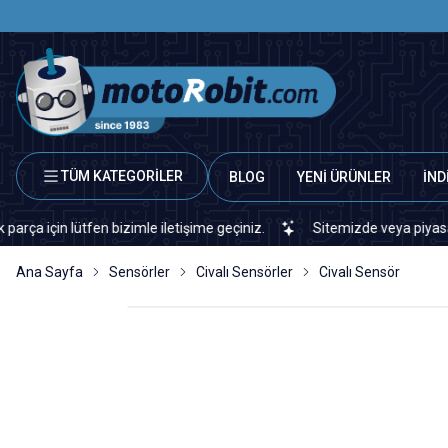
TÜM KATEGORİLER
BLOG
YENİ ÜRÜNLER
İND
n lütfen bizimle iletişime geçiniz.
Sitemizde veya piyasada bula
Ana Sayfa
Sensörler
Civalı Sensörler
Civalı Sensör