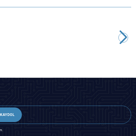
Motorobit
Civalı Sönsör (Magic Light Cup) Modülü KY-027
41,23
TL + KDV
SEPETE EKLE
KAYDOL
m.