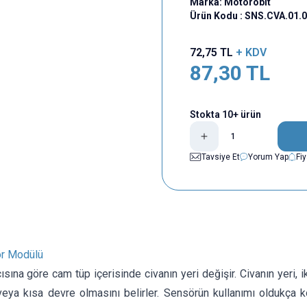
Marka:
Motorobit
Ürün Kodu :
SNS.CVA.01.
72,75
TL
+ KDV
87,30
TL
Stokta 10+ ürün
Tavsiye Et
Yorum Yap
Fi
ör Modülü
sına göre cam tüp içerisinde civanın yeri değişir. Civanın yeri, i
veya kısa devre olmasını belirler. Sensörün kullanımı oldukça 