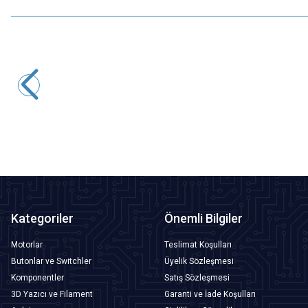
Motorobit
3mm Civalı Sensör
9,70
TL + KDV
SEPETE EKLE
Kategoriler
Önemli Bilgiler
Motorlar
Teslimat Koşulları
Butonlar ve Switchler
Üyelik Sözleşmesi
Komponentler
Satış Sözleşmesi
3D Yazıcı ve Filament
Garanti ve İade Koşulları