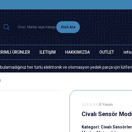
2500 TL ÜZERİ MNG-DHL KARGO ÜCRETSİZ
Hızlı Ara
İRİMLİ ÜRÜNLER
İLETİŞİM
HAKKIMIZDA
OUTLET
inf
ınız her türlü elektronik ve otomasyon yedek parça için lütfen bizimle i
ü
0 Yorum
Civalı Sensör Mod
Kategori:
Civalı Sensörler