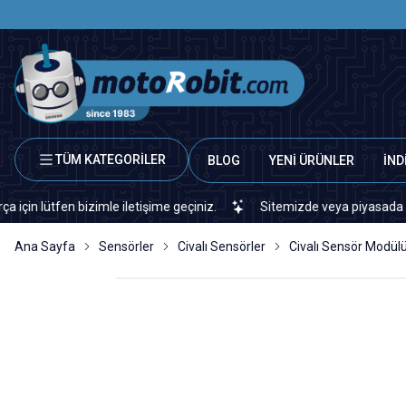
TÜM KATEGORİLER
BLOG
YENİ ÜRÜNLER
İND
fen bizimle iletişime geçiniz.
Sitemizde veya piyasada bulamadığ
Ana Sayfa
Sensörler
Civalı Sensörler
Civalı Sensör Modül