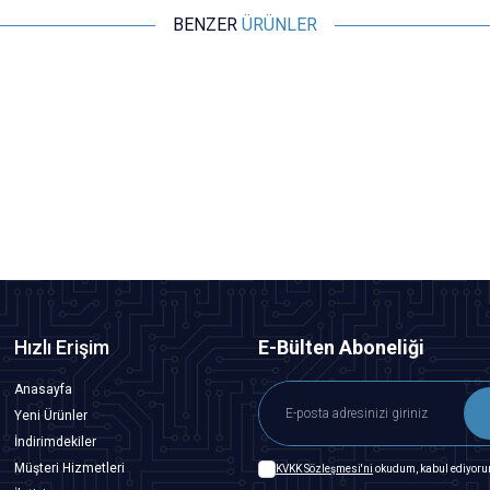
BENZER
ÜRÜNLER
Motorobit
Civalı Sensör Modülü
72,75
TL + KDV
SEPETE EKLE
Hızlı Erişim
E-Bülten Aboneliği
Anasayfa
Yeni Ürünler
İndirimdekiler
Müşteri Hizmetleri
KVKK Sözleşmesi'ni
okudum, kabul ediyoru