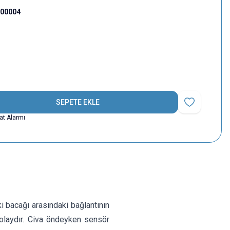
000004
SEPETE EKLE
Favoriye Ekle
yat Alarmı
ki bacağı arasındaki bağlantının
kolaydır. Civa öndeyken sensör