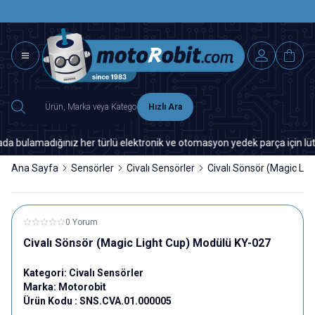
SAAT 15.0
2500 TL ÜZERİ MNG-DHL KARGO ÜCRETSİZ
Hızlı Ara
ulamadığınız her türlü elektronik ve otomasyon yedek parça için lütfen b
Ana Sayfa
Sensörler
Civalı Sensörler
Civalı Sönsör (Magic Li
0 Yorum
Civalı Sönsör (Magic Light Cup) Modülü KY-027
Kategori:
Civalı Sensörler
Marka:
Motorobit
Ürün Kodu :
SNS.CVA.01.000005