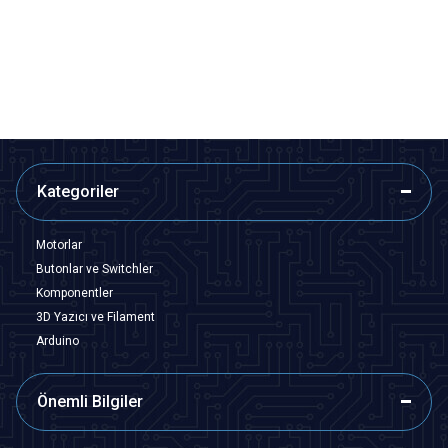
9,70
TL + KDV
72,75
TL + KDV
SEPETE EKLE
SEPETE EKLE
Kategoriler
Motorlar
Butonlar ve Switchler
Komponentler
3D Yazıcı ve Filament
Arduino
Önemli Bilgiler