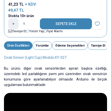
41,23
TL
+ KDV
49,47
TL
Stokta 10+ ürün
SEPETE EKLE
Favoriye E
Tavsiye Et
Yorum Yap
Fiyat Alarmı
Ürün Özellikleri
Yorumlar
Ödeme Seçenekleri
Tavsiye Et
Civalı Sönsör (Light Cup) Modülü KY-027
Bu ürünü diğer civalı sensörlerden ayıran başlıca özelliği,
üzerindeki led parlaklığının pwm pini üzerinden civalı sensörün
konumuna göre ayarlanabiliyor olmasıdır. Arduino ile birçok
uygulaması bulunmaktadır.