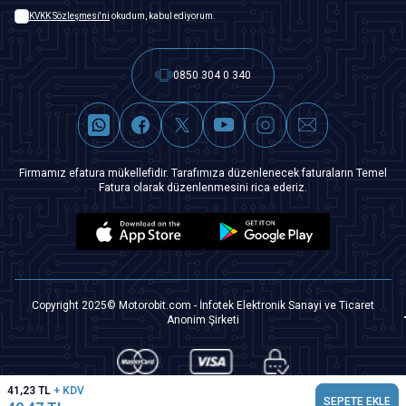
KVKK Sözleşmesi'ni
okudum, kabul ediyorum.
0850 304 0 340
Firmamız efatura mükellefidir. Tarafımıza düzenlenecek faturaların Temel
Fatura olarak düzenlenmesini rica ederiz.
Copyright 2025© Motorobit.com - İnfotek Elektronik Sanayi ve Ticaret
Anonim Şirketi
41,23
TL
+ KDV
SEPETE EKLE