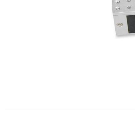
Motorobit
CLS-280G 12V 280kg Elektromanyetik Kapı Kilidi - Su