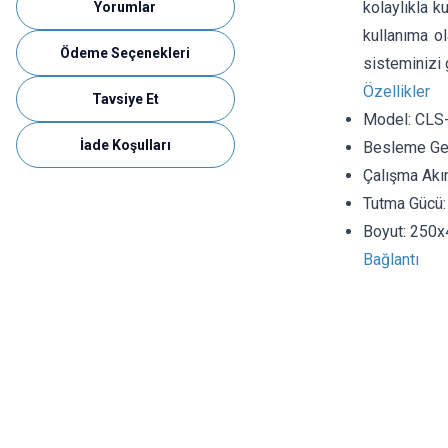
kolaylıkla k
Yorumlar
kullanıma o
Ödeme Seçenekleri
sisteminizi 
Özellikler
Tavsiye Et
Model: CLS
İade Koşulları
Besleme Ger
Çalışma Akı
Tutma Gücü
Boyut: 250
Bağlantı