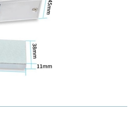
Motorobit
DS-12-003 DC 12V Elektromanyetik Kilit / Tersine