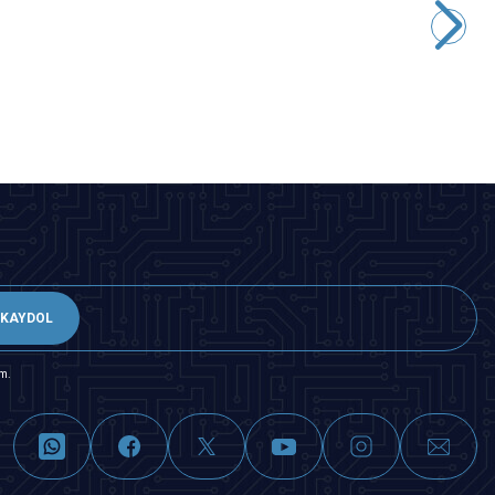
Elektromıknatıs
218,25
TL + KDV
SEPETE EKLE
KAYDOL
m.