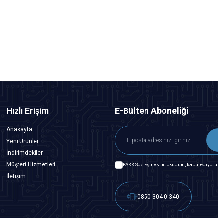
Gecikmeli
1.212,50
TL + KDV
SEPETE EKLE
Hızlı Erişim
E-Bülten Aboneliği
Anasayfa
Yeni Ürünler
İndirimdekiler
Müşteri Hizmetleri
KVKK Sözleşmesi'ni
okudum, kabul ediyoru
İletişim
0850 304 0 340