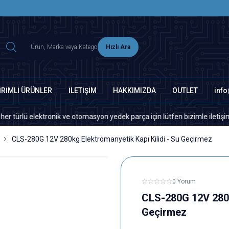
2500 TL ÜZERİ MNG-DHL KARGO ÜCRETSİZ
Hızlı Ara
İRİMLİ ÜRÜNLER
İLETİŞİM
HAKKIMIZDA
OUTLET
inf
ktronik ve otomasyon yedek parça için lütfen bizimle iletişime geçiniz.
CLS-280G 12V 280kg Elektromanyetik Kapı Kilidi - Su Geçirmez
0 Yorum
CLS-280G 12V 280kg
Geçirmez