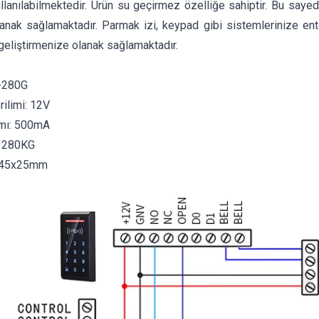
ullanılabilmektedir. Ürün su geçirmez özelliğe sahiptir. Bu sayed
lanak sağlamaktadır. Parmak izi, keypad gibi sistemlerinize en
geliştirmenize olanak sağlamaktadır.
-280G
ilimi: 12V
mı: 500mA
: 280KG
x45x25mm