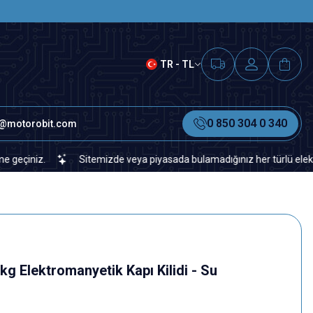
SAAT 15.00'A KADAR VERİLEN S
TR - TL
0 850 304 0 340
o@motorobit.com
Sitemizde veya piyasada bulamadığınız her türlü elektronik ve ot
 Elektromanyetik Kapı Kilidi - Su