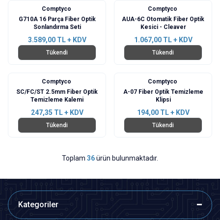
Comptyco
Comptyco
G710A 16 Parça Fiber Optik
AUA-6C Otomatik Fiber Optik
Sonlandırma Seti
Kesici - Cleaver
3.589,00
TL + KDV
1.067,00
TL + KDV
Tükendi
Tükendi
Comptyco
Comptyco
Yeni
Yeni
SC/FC/ST 2.5mm Fiber Optik
A-07 Fiber Optik Temizleme
Temizleme Kalemi
Klipsi
247,35
TL + KDV
194,00
TL + KDV
Tükendi
Tükendi
Toplam
36
ürün bulunmaktadır.
Kategoriler