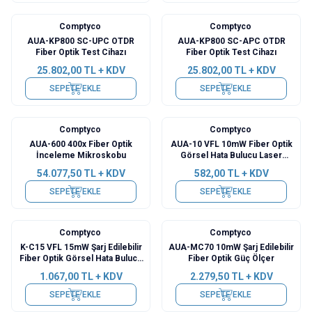
Comptyco
Comptyco
Yeni
AUA-KP800 SC-UPC OTDR
AUA-KP800 SC-APC OTDR
Fiber Optik Test Cihazı
Fiber Optik Test Cihazı
25.802,00
TL + KDV
25.802,00
TL + KDV
SEPETE EKLE
SEPETE EKLE
Comptyco
Comptyco
Yeni
Yeni
AUA-600 400x Fiber Optik
AUA-10 VFL 10mW Fiber Optik
İnceleme Mikroskobu
Görsel Hata Bulucu Laser
Kalem
54.077,50
TL + KDV
582,00
TL + KDV
SEPETE EKLE
SEPETE EKLE
Comptyco
Comptyco
K-C15 VFL 15mW Şarj Edilebilir
AUA-MC70 10mW Şarj Edilebilir
Fiber Optik Görsel Hata Bulucu
Fiber Optik Güç Ölçer
Laser Kalem
1.067,00
TL + KDV
2.279,50
TL + KDV
SEPETE EKLE
SEPETE EKLE