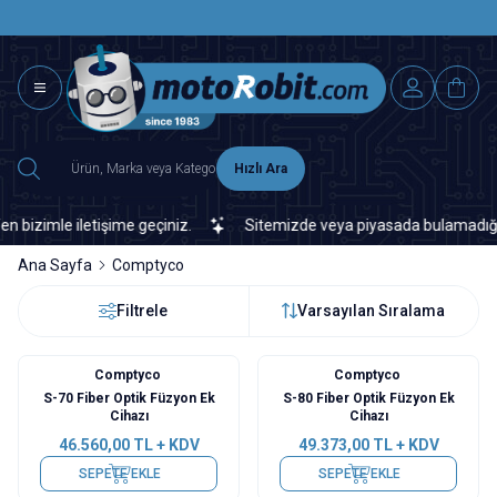
SAAT 15.0
2500 TL ÜZERİ MNG-DHL KARGO ÜCRETSİZ
Hızlı Ara
zimle iletişime geçiniz.
Sitemizde veya piyasada bulamadığınız he
Ana Sayfa
Comptyco
Filtrele
Varsayılan Sıralama
Comptyco
Comptyco
Yeni
S-70 Fiber Optik Füzyon Ek
S-80 Fiber Optik Füzyon Ek
Cihazı
Cihazı
46.560,00
TL + KDV
49.373,00
TL + KDV
SEPETE EKLE
SEPETE EKLE