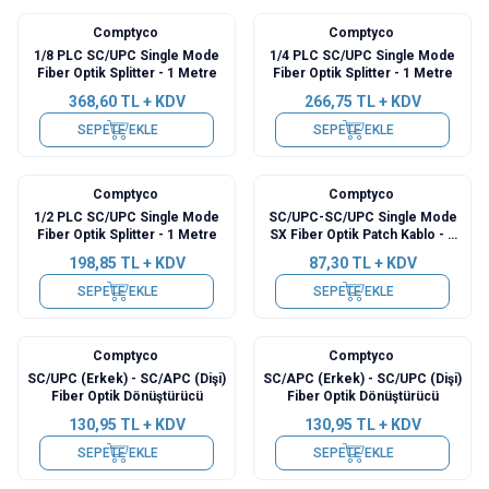
Comptyco
Comptyco
Yeni
1/8 PLC SC/UPC Single Mode
1/4 PLC SC/UPC Single Mode
Fiber Optik Splitter - 1 Metre
Fiber Optik Splitter - 1 Metre
368,60
TL + KDV
266,75
TL + KDV
SEPETE EKLE
SEPETE EKLE
Comptyco
Comptyco
1/2 PLC SC/UPC Single Mode
SC/UPC-SC/UPC Single Mode
Fiber Optik Splitter - 1 Metre
SX Fiber Optik Patch Kablo - 3
Metre
198,85
TL + KDV
87,30
TL + KDV
SEPETE EKLE
SEPETE EKLE
Comptyco
Comptyco
Yeni
SC/UPC (Erkek) - SC/APC (Dişi)
SC/APC (Erkek) - SC/UPC (Dişi)
Fiber Optik Dönüştürücü
Fiber Optik Dönüştürücü
130,95
TL + KDV
130,95
TL + KDV
SEPETE EKLE
SEPETE EKLE