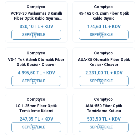
Comptyco
Comptyco
Yeni
VCFS-30 Paslanmaz 3 Kanallı
45-162 0-3.2mm Fiber Optik
Fiber Optik Kablo Sıyırma
Kablo Sıyırıcı
Pensesi
320,10
TL + KDV
174,60
TL + KDV
SEPETE EKLE
SEPETE EKLE
Comptyco
Comptyco
Yeni
VD-1 Tek Adımlı Otomatik Fiber
AUA-X5 Otomatik Fiber Optik
Optik Kesici - Cleaver
Kesici - Cleaver
4.995,50
TL + KDV
2.231,00
TL + KDV
SEPETE EKLE
SEPETE EKLE
Comptyco
Comptyco
LC 1.25mm Fiber Optik
AUA-550 Fiber Optik
Temizleme Kalemi
Temizleme Kutusu
247,35
TL + KDV
533,50
TL + KDV
SEPETE EKLE
SEPETE EKLE