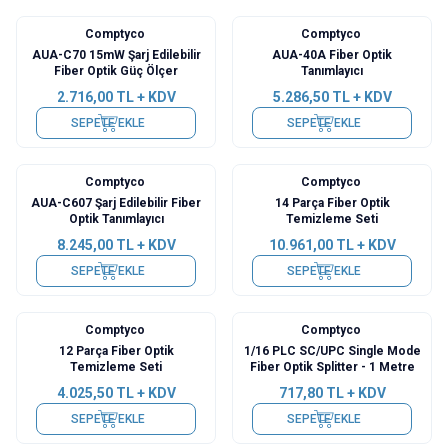
Comptyco
Comptyco
Yeni
AUA-C70 15mW Şarj Edilebilir
AUA-40A Fiber Optik
Fiber Optik Güç Ölçer
Tanımlayıcı
2.716,00
TL + KDV
5.286,50
TL + KDV
SEPETE EKLE
SEPETE EKLE
Comptyco
Comptyco
Yeni
Yeni
AUA-C607 Şarj Edilebilir Fiber
14 Parça Fiber Optik
Optik Tanımlayıcı
Temizleme Seti
8.245,00
TL + KDV
10.961,00
TL + KDV
SEPETE EKLE
SEPETE EKLE
Comptyco
Comptyco
12 Parça Fiber Optik
1/16 PLC SC/UPC Single Mode
Temizleme Seti
Fiber Optik Splitter - 1 Metre
4.025,50
TL + KDV
717,80
TL + KDV
SEPETE EKLE
SEPETE EKLE