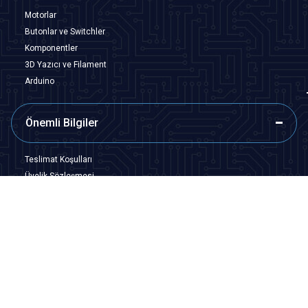
Motorlar
Butonlar ve Switchler
Komponentler
3D Yazıcı ve Filament
Arduino
Önemli Bilgiler
Teslimat Koşulları
Üyelik Sözleşmesi
Satış Sözleşmesi
Garanti ve İade Koşulları
Gizlilik ve Güvenlik
Hızlı Erişim
Anasayfa