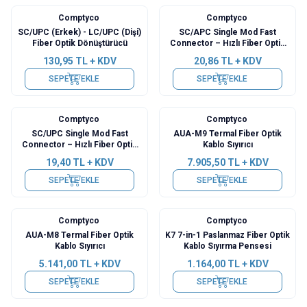
Comptyco
Comptyco
SC/UPC (Erkek) - LC/UPC (Dişi)
SC/APC Single Mod Fast
Fiber Optik Dönüştürücü
Connector – Hızlı Fiber Optik
Konnektör
130,95
TL + KDV
20,86
TL + KDV
SEPETE EKLE
SEPETE EKLE
Comptyco
Comptyco
Yeni
SC/UPC Single Mod Fast
AUA-M9 Termal Fiber Optik
Connector – Hızlı Fiber Optik
Kablo Sıyırıcı
Konnektör
19,40
TL + KDV
7.905,50
TL + KDV
SEPETE EKLE
SEPETE EKLE
Comptyco
Comptyco
Yeni
Yeni
AUA-M8 Termal Fiber Optik
K7 7-in-1 Paslanmaz Fiber Optik
Kablo Sıyırıcı
Kablo Sıyırma Pensesi
5.141,00
TL + KDV
1.164,00
TL + KDV
SEPETE EKLE
SEPETE EKLE