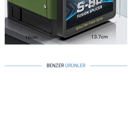
BENZER
ÜRÜNLER
Comptyco
Comptyco
Yeni
S-70 Fiber Optik Füzyon Ek
S-80 Fiber Optik Füzyon Ek
Cihazı
Cihazı
46.560,00
TL + KDV
49.373,00
TL + KDV
SEPETE EKLE
SEPETE EKLE