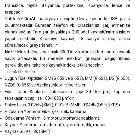
fransızca, tayca, italyanca, portekizce, ispanyolca, lehçe ve
arapçadır.
Dahili 6700mAh bataryaya sahiptir. Cihaz üzerinde USB portu
bulunmaktadır. Buradan telefon vb. cihazlarınızı şarj etmenize
olanak sağlar. Tam şarjda yaklaşık 200 adet kaynak/ısıtma işlemi
yapabilmektedir. 8 saniye kaynak, 18 saniye ısıtma, ısıtma
süresi/sıcaklığı ayarlanabilir.
Not:
Elektrot iğnesi yaklaşık 3000 kez kullanıldıktan sonra kaynak
kaybı artacaktır, bu nedenle elektrot iğnesinin değiştirilmesi
gereklidir, aksi takdirde kaynak indeksi etkilenecektir.
Teknik Özellikler
Uygun Fiber Optikler: SM (G.652 ve G.657), MM (G.651), DS (G.653),
NZDS (G.655) ve özelleştirilebilir fiber tipleri
Fiber Çapı: Kaplama tabakasının çapı 80-150 µm, kaplama
tabakasının çapı ise 100-1000 µm'dir.
Splice Loss: 0.02dB (SMF), 0.01dB (MMF) 0.04dB (DSF/NZDS)
Hizalama Yöntemi: Fiber çekirdek, kaplama
Odaklama Yöntemi: 6 motorlu otomatik odaklama
Kaynak Yöntemi: Tam otomatik, yarı otomatik, manuel
Kaynak Süresi: 8s (SMF)