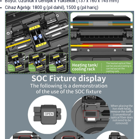
Boyut: Uzunluk x Genişlik x Yükseklik (137 x 160 x 145 mm)
Cihaz Ağırlığı: 1800 g (pil dahil), 1500 g (pil hariç)