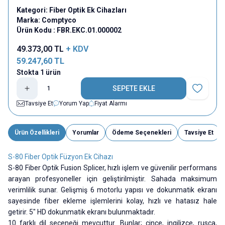
Kategori:
Fiber Optik Ek Cihazları
Marka:
Comptyco
Ürün Kodu :
FBR.EKC.01.000002
49.373,00
TL
+ KDV
59.247,60
TL
Stokta 1 ürün
SEPETE EKLE
Favoriye E
Tavsiye Et
Yorum Yap
Fiyat Alarmı
Ürün Özellikleri
Yorumlar
Ödeme Seçenekleri
Tavsiye Et
S-80 Fiber Optik Füzyon Ek Cihazı
S-80 Fiber Optik Fusion Splicer, hızlı işlem ve güvenilir performans
arayan profesyoneller için geliştirilmiştir. Sahada maksimum
verimlilik sunar. Gelişmiş 6 motorlu yapısı ve dokunmatik ekranı
sayesinde fiber ekleme işlemlerini kolay, hızlı ve hatasız hale
getirir. 5" HD dokunmatik ekranı bulunmaktadır.
10 farklı dil seçeneği mevcuttur. Bunlar; çince, ingilizce, rusça,