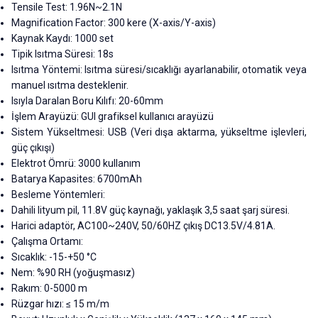
Tensile Test: 1.96N~2.1N
Magnification Factor: 300 kere (X-axis/Y-axis)
Kaynak Kaydı: 1000 set
Tipik Isıtma Süresi: 18s
Isıtma Yöntemi: Isıtma süresi/sıcaklığı ayarlanabilir, otomatik veya
manuel ısıtma desteklenir.
Isıyla Daralan Boru Kılıfı: 20-60mm
İşlem Arayüzü: GUI grafiksel kullanıcı arayüzü
Sistem Yükseltmesi: USB (Veri dışa aktarma, yükseltme işlevleri,
güç çıkışı)
Elektrot Ömrü: 3000 kullanım
Batarya Kapasites: 6700mAh
Besleme Yöntemleri:
Dahili lityum pil, 11.8V güç kaynağı, yaklaşık 3,5 saat şarj süresi.
Harici adaptör, AC100~240V, 50/60HZ çıkış DC13.5V/4.81A.
Çalışma Ortamı:
Sıcaklık: -15-+50 °C
Nem: %90 RH (yoğuşmasız)
Rakım: 0-5000 m
Rüzgar hızı: ≤ 15 m/m