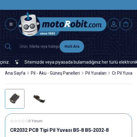
SAAT 15.0
2500 TL ÜZERİ MNG-DHL KARGO ÜCRETSİZ
Hızlı Ara
z.
Sitemizde veya piyasada bulamadığınız her türlü elektronik ve 
Ana Sayfa
Pil - Akü - Güneş Panelleri
Pil Yuvaları
Cr Pil Yuvalar
0 Yorum
CR2032 PCB Tipi Pil Yuvası BS-8 BS-2032-8