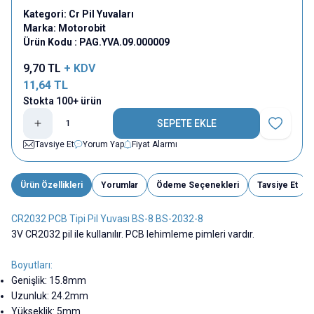
Kategori:
Cr Pil Yuvaları
Marka:
Motorobit
Ürün Kodu :
PAG.YVA.09.000009
9,70
TL
+ KDV
11,64
TL
Stokta 100+ ürün
SEPETE EKLE
Favoriye E
Tavsiye Et
Yorum Yap
Fiyat Alarmı
Ürün Özellikleri
Yorumlar
Ödeme Seçenekleri
Tavsiye Et
CR2032 PCB Tipi Pil Yuvası BS-8 BS-2032-8
3V CR2032 pil ile kullanılır. PCB lehimleme pimleri vardır.
Boyutları:
Genişlik: 15.8mm
Uzunluk: 24.2mm
Yükseklik: 5mm