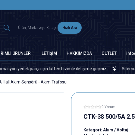
2500 TL ÜZERİ MNG-DHL KARGO ÜCRETSİZ
Hızlı Ara
İRİMLİ ÜRÜNLER
İLETİŞİM
HAKKIMIZDA
OUTLET
inf
edek parça için lütfen bizimle iletişime geçiniz.
Sitemizde veya 
 Hall Akım Sensörü - Akım Trafosu
0 Yorum
CTK-38 500/5A 2.5
Kategori:
Akım / Voltaj