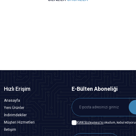
Motorobit
Voltaj Sensörü
24,25
TL + KDV
SEPETE EKLE
Hızlı Erişim
E-Bülten Aboneliği
Anasayfa
Yeni Ürünler
İndirimdekiler
Müşteri Hizmetleri
KVKK Sözleşmesi'ni
okudum, kabul ediyoru
İletişim