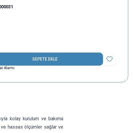
000031
SEPETE EKLE
Favoriye Ekle
yat Alarmı
mıyla kolay kurulum ve bakıma
lir ve hassas ölçümler sağlar ve