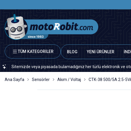
TÜM KATEGORİLER
BLOG
YENİ ÜRÜNLER
İND
temizde veya piyasada bulamadığınız her türlü elektronik ve otomasyon y
Ana Sayfa
Sensörler
Akım / Voltaj
CTK-38 500/5A 2.5-5VA