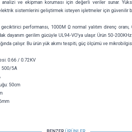
i analizi ve ekipman koruması için değerli veriler sunar. Yüks
elektrik sistemlerini geliştirmek isteyen işletmeler için güvenilir b
 geciktirici performansı, 1000M Ω normal yalıtım direnç oranı, 
k dayanım gerilim gücüyle UL94-VO'ya ulaşır. Ürün 50-200KHz
ığında çalışır. Bu ürün yük akımı tespiti, güç ölçümü ve mikrobilgisa
esi: 0.66 / 0.72KV
ı: 500/5A
A
uğu: 50cm
mm
26mm
BENZER
ÜRÜNLER