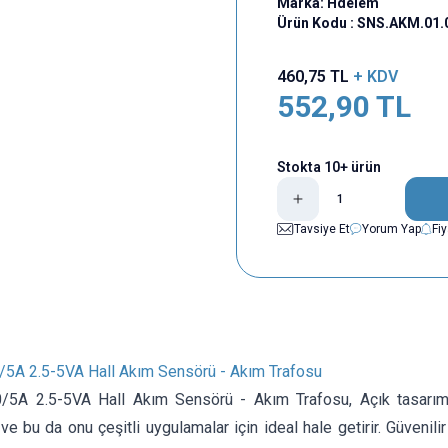
Marka:
Hdelem
Ürün Kodu :
SNS.AKM.01.
460,75
TL
+ KDV
552,90
TL
Stokta 10+ ürün
Tavsiye Et
Yorum Yap
Fi
5A 2.5-5VA Hall Akım Sensörü - Akım Trafosu
/5A 2.5-5VA Hall Akım Sensörü - Akım Trafosu,
Açık tasarı
 ve bu da onu çeşitli uygulamalar için ideal hale getirir. Güveni