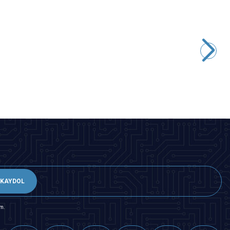
Motorobit
-30 ila +30A ACS712 Akım Sensörü
84,88
TL + KDV
SEPETE EKLE
KAYDOL
m.