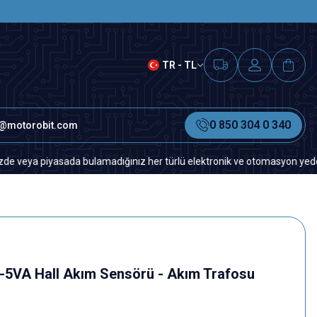
SAAT 15.00'A KADAR VERİLEN S
TR - TL
0 850 304 0 340
o@motorobit.com
piyasada bulamadığınız her türlü elektronik ve otomasyon yedek parça iç
-5VA Hall Akım Sensörü - Akım Trafosu