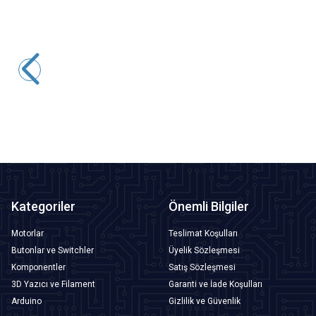
Motorobit
CJMCU-226 INA226 I2C Akım / Güç İzleme Sensörü
155,20
TL + KDV
SEPETE EKLE
Kategoriler
Önemli Bilgiler
Motorlar
Teslimat Koşulları
Butonlar ve Switchler
Üyelik Sözleşmesi
Komponentler
Satış Sözleşmesi
3D Yazıcı ve Filament
Garanti ve İade Koşulları
Arduino
Gizlilik ve Güvenlik