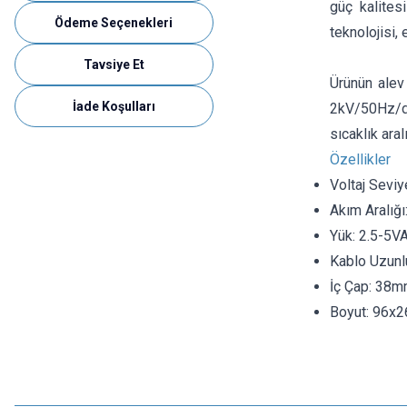
güç kalites
Ödeme Seçenekleri
teknolojisi, 
Tavsiye Et
Ürünün alev
İade Koşulları
2kV/50Hz/da
sıcaklık aral
Özellikler
Voltaj Seviy
Akım Aralığ
Yük: 2.5-5V
Kablo Uzunl
İç Çap: 38
Boyut: 96x