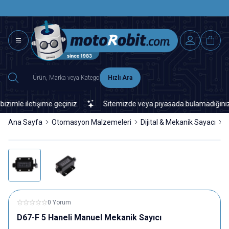
SAAT 15.0
2500 TL ÜZERİ MNG-DHL KARGO ÜCRETSİZ
Hızlı Ara
le iletişime geçiniz.
Sitemizde veya piyasada bulamadığınız her t
Ana Sayfa
Otomasyon Malzemeleri
Dijital & Mekanik Sayacı
D
0 Yorum
D67-F 5 Haneli Manuel Mekanik Sayıcı