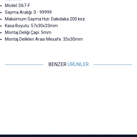
Model: D67-F
Sayma Aralığı: 0 - 99999
Maksimum Sayma Hızı: Dakidaka 200 kez
Kasa Boyutu: 57x30x33mm
Montaj Deliği Çapı: 5mm
Montaj Delikleri Arası Mesafe: 35x30mm
BENZER
ÜRÜNLER
Motorobit
Motorobit
ZX-5 5 Haneli Manyetik
JM316 6 Haneli Tekerlekli
Sensörlü Dijital Sayıcı
Mekanik Uzunluk Sayıcı
654,75
TL + KDV
1.746,00
TL + KDV
SEPETE EKLE
SEPETE EKLE