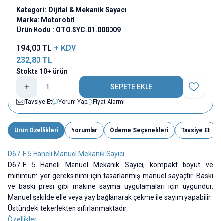
Kategori:
Dijital & Mekanik Sayacı
Marka:
Motorobit
Ürün Kodu :
OTO.SYC.01.000009
194,00
TL
+ KDV
232,80
TL
Stokta 10+ ürün
SEPETE EKLE
Favoriye E
Tavsiye Et
Yorum Yap
Fiyat Alarmı
Ürün Özellikleri
Yorumlar
Ödeme Seçenekleri
Tavsiye Et
D67-F 5 Haneli Manuel Mekanik Sayıcı
D67-F 5 Haneli Manuel Mekanik Sayıcı,
kompakt boyut ve
minimum yer gereksinimi için tasarlanmış manuel sayaçtır.
Baskı
ve baskı presi gibi makine sayma uygulamaları için uygundur.
Manuel şekilde elle veya yay bağlanarak çekme ile sayım yapabilir.
Üstündeki tekerlekten sıfırlanmaktadır.
Özellikler