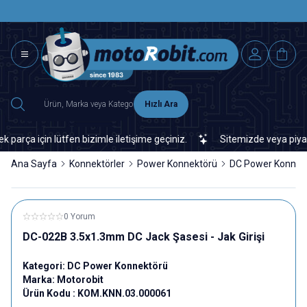
SAAT 15.0
2500 TL ÜZERİ MNG-DHL KARGO ÜCRETSİZ
Hızlı Ara
a için lütfen bizimle iletişime geçiniz.
Sitemizde veya piyasada
Ana Sayfa
Konnektörler
Power Konnektörü
DC Power Konnek
0 Yorum
DC-022B 3.5x1.3mm DC Jack Şasesi - Jak Girişi
Kategori:
DC Power Konnektörü
Marka:
Motorobit
Ürün Kodu :
KOM.KNN.03.000061