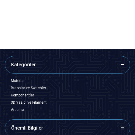
DC-022B 5.5x2.1mm DC Jack
DC-022 5.5x2.1mm Erkek DC
Şasesi - Jak Girişi
Jack Plug - DC Barrel Jack
7,28
TL + KDV
7,28
TL + KDV
SEPETE EKLE
SEPETE EKLE
Kategoriler
Motorlar
Butonlar ve Switchler
Komponentler
3D Yazıcı ve Filament
Arduino
Önemli Bilgiler