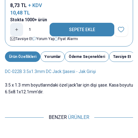
8,73
TL
+ KDV
10,48
TL
Stokta 1000+ ürün
SEPETE EKLE
Favoriye E
Tavsiye Et
Yorum Yap
Fiyat Alarmı
Ürün Özellikleri
Yorumlar
Ödeme Seçenekleri
Tavsiye Et
DC-022B 3.5x1.3mm DC Jack Şasesi - Jak Girişi
3.5 x 1.3 mm boyutlarındaki özel jack'lar için dişi şase. Kasa boyutu
6.5x8.1x12.1mm'dir.
BENZER
ÜRÜNLER
Motorobit
Motorobit