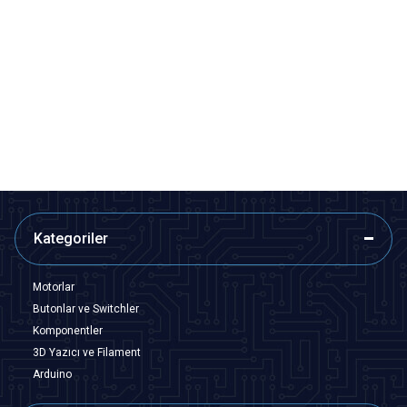
Motorobit
Motorobit
DC-022B 5.5x2.1mm DC Jack
DC-022 5.5x2.1mm Erkek DC
Şasesi - Jak Girişi
Jack Plug - DC Barrel Jack
7,28
TL + KDV
7,28
TL + KDV
SEPETE EKLE
SEPETE EKLE
Kategoriler
Motorlar
Butonlar ve Switchler
Komponentler
3D Yazıcı ve Filament
Arduino