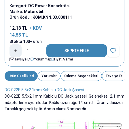
Kategori:
DC Power Konnektörü
Marka:
Motorobit
Ürün Kodu :
KOM.KNN.03.000111
12,13
TL
+ KDV
14,55
TL
Stokta 100+ ürün
SEPETE EKLE
Favoriye E
Tavsiye Et
Yorum Yap
Fiyat Alarmı
Ürün Özellikleri
Yorumlar
Ödeme Seçenekleri
Tavsiye Et
DC-022E 5.5x2.1mm Kablolu DC Jack Şasesi
DC-022E 5.5x2.1mm Kablolu DC Jack Şasesi. Geleneksel 2,1 mm
adaptörlerle uyumludur. Kablo uzunluğu 14 cm'dir. Ürün vidasızdır.
Tırnaklı geçmeli tiptir. Anma akımı 3 amperdir.