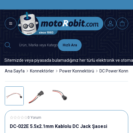
SAAT 15.0
2500 TL ÜZERİ MNG-DHL KARGO ÜCRETSİZ
Hızlı Ara
itemizde veya piyasada bulamadığınız her türlü elektronik ve otomasyon 
Ana Sayfa
Konnektörler
Power Konnektörü
DC Power Konnek
0 Yorum
DC-022E 5.5x2.1mm Kablolu DC Jack Şasesi