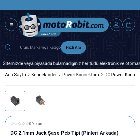
SAAT 15.0
2500 TL ÜZERİ MNG-DHL KARGO ÜCRETSİZ
Hızlı Ara
temizde veya piyasada bulamadığınız her türlü elektronik ve otomasyon ye
Ana Sayfa
Konnektörler
Power Konnektörü
DC Power Konnek
0 Yorum
DC 2.1mm Jack Şase Pcb Tipi (Pinleri Arkada)