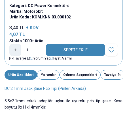
Kategori:
DC Power Konnektörü
Marka:
Motorobit
Ürün Kodu :
KOM.KNN.03.000102
3,40
TL
+ KDV
4,07
TL
Stokta 1000+ ürün
SEPETE EKLE
Favoriye E
Tavsiye Et
Yorum Yap
Fiyat Alarmı
Ürün Özellikleri
Yorumlar
Ödeme Seçenekleri
Tavsiye Et
DC 2.1mm Jack Şase Pcb Tipi (Pinleri Arkada)
5.5x2.1mm erkek adaptör uçları ile uyumlu pcb tip şase. Kasa
boyutu 9x11x14mm'dir.