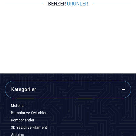
BENZER
ÜRÜNLER
Motorobit
Motorobit
DC-022B 5.5x2.1mm DC Jack
DC-022 5.5x2.1mm Erkek DC
Şasesi - Jak Girişi
Jack Plug - DC Barrel Jack
7,28
TL + KDV
7,28
TL + KDV
SEPETE EKLE
SEPETE EKLE
Kategoriler
Motorlar
Butonlar ve Switchler
Komponentler
3D Yazıcı ve Filament
Arduino