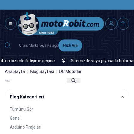
SAAT 15.0
2500 TL ÜZERİ MNG-DHL KARGO ÜCRETSİZ
Hızlı Ara
izimle iletişime geçiniz.
Sitemizde veya piyasada bulamadığınız h
Ana Sayfa
Blog Sayfası
DC Motorlar
Blog Kategorileri
Tümünü Gör
Genel
Arduino Projeleri