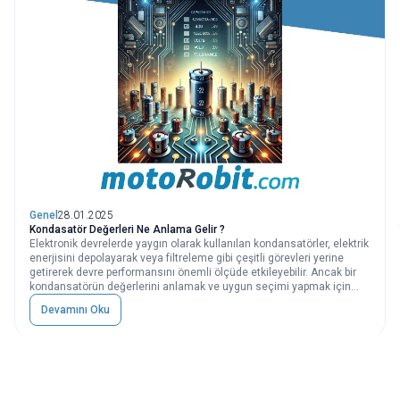
Genel
28.01.2025
Kondasatör Değerleri Ne Anlama Gelir ?
Elektronik devrelerde yaygın olarak kullanılan kondansatörler, elektrik
enerjisini depolayarak veya filtreleme gibi çeşitli görevleri yerine
getirerek devre performansını önemli ölçüde etkileyebilir. Ancak bir
kondansatörün değerlerini anlamak ve uygun seçimi yapmak için
belirli temel kavramları bilmek gerekir. Bu yazıda, kondansatörlerin
Devamını Oku
temel değerlerinin ne anlama geldiğini ve neye göre değiştiğini
detaylı bir şekilde inceleyeceğiz.
Önceki
Sonraki