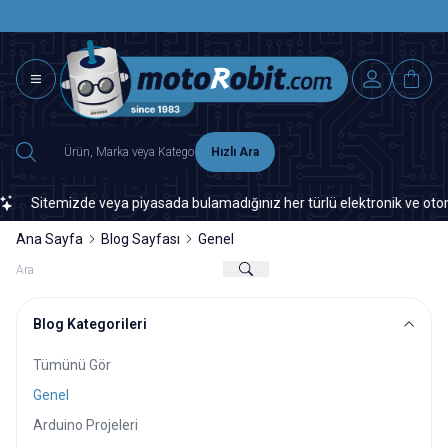
SAAT 15.0
2500 TL ÜZERİ MNG-DHL KARGO ÜCRETSİZ
Hızlı Ara
emizde veya piyasada bulamadığınız her türlü elektronik ve otomasyon ye
Ana Sayfa
Blog Sayfası
Genel
Blog Kategorileri
Tümünü Gör
Genel
Arduino Projeleri