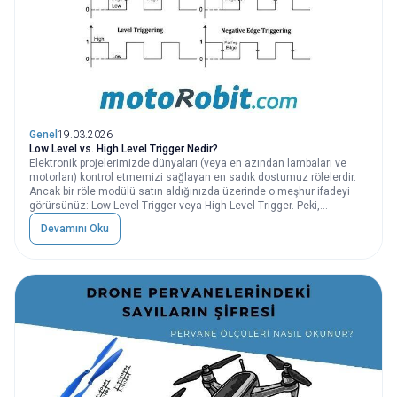
Genel
19.03.2026
Low Level vs. High Level Trigger Nedir?
Elektronik projelerimizde dünyaları (veya en azından lambaları ve
motorları) kontrol etmemizi sağlayan en sadık dostumuz rölelerdir.
Ancak bir röle modülü satın aldığınızda üzerinde o meşhur ifadeyi
görürsünüz: Low Level Trigger veya High Level Trigger. Peki,
"tetikleme" dediğimiz bu olay tam olarak nedir ve neden iki farklı türü
Devamını Oku
var? Gelin, en popüler bileşen olan 5V Tekli Röle Kartı üzerinden bu
konuyu basitleştirelim.