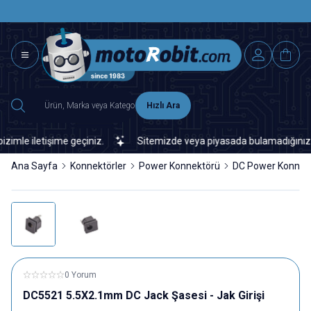
SAAT 15.0
2500 TL ÜZERİ MNG-DHL KARGO ÜCRETSİZ
Hızlı Ara
le iletişime geçiniz.
Sitemizde veya piyasada bulamadığınız her t
Ana Sayfa
Konnektörler
Power Konnektörü
DC Power Konnek
0 Yorum
DC5521 5.5X2.1mm DC Jack Şasesi - Jak Girişi