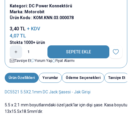
Kategori:
DC Power Konnektörü
Marka:
Motorobit
Ürün Kodu :
KOM.KNN.03.000078
3,40
TL
+ KDV
4,07
TL
Stokta 1000+ ürün
SEPETE EKLE
Favoriye E
Tavsiye Et
Yorum Yap
Fiyat Alarmı
Ürün Özellikleri
Yorumlar
Ödeme Seçenekleri
Tavsiye Et
DC5521 5.5X2.1mm DC Jack Şasesi - Jak Girişi
5.5 x 2.1 mm boyutlarındaki özel jack'lar için dişi şase. Kasa boyutu
13x15.5x18.5mm'dir.