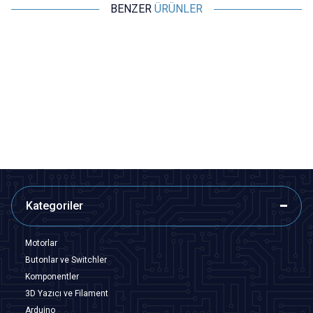
BENZER
ÜRÜNLER
Motorobit
Motorobit
DC-022B 5.5x2.1mm DC Jack
DC-022 5.5x2.1mm Erkek DC
Şasesi - Jak Girişi
Jack Plug - DC Barrel Jack
7,28
TL + KDV
7,28
TL + KDV
SEPETE EKLE
SEPETE EKLE
Kategoriler
Motorlar
Butonlar ve Switchler
Komponentler
3D Yazıcı ve Filament
Arduino