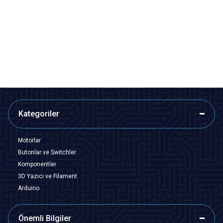
El Matkabı Mandren - MAN02
El Matkabı Mandren Seti - 2mm
97,00
TL + KDV
257,05
TL + KDV
SEPETE EKLE
SEPETE EKLE
Kategoriler
Motorlar
Butonlar ve Switchler
Komponentler
3D Yazıcı ve Filament
Arduino
Önemli Bilgiler