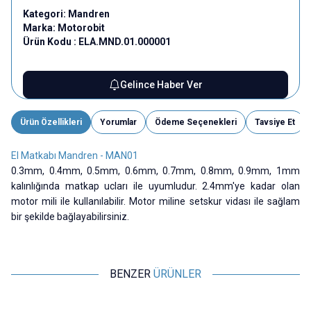
Kategori:
Mandren
Marka:
Motorobit
Ürün Kodu :
ELA.MND.01.000001
Gelince Haber Ver
Ürün Özellikleri
Yorumlar
Ödeme Seçenekleri
Tavsiye Et
El Matkabı Mandren - MAN01
0.3mm, 0.4mm, 0.5mm, 0.6mm, 0.7mm, 0.8mm, 0.9mm, 1mm
kalınlığında matkap ucları ile uyumludur. 2.4mm'ye kadar olan
motor mili ile kullanılabilir. Motor miline setskur vidası ile sağlam
bir şekilde bağlayabilirsiniz.
BENZER
ÜRÜNLER
Motorobit
Motorobit