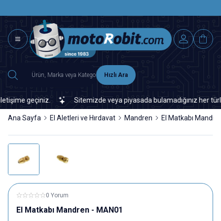
SAAT 15.0
2500 TL ÜZERİ MNG-DHL KARGO ÜCRETSİZ
Hızlı Ara
şime geçiniz.
Sitemizde veya piyasada bulamadığınız her türlü ele
Ana Sayfa
El Aletleri ve Hırdavat
Mandren
El Matkabı Mandre
0 Yorum
El Matkabı Mandren - MAN01