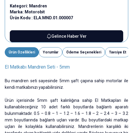
Kategori:
Mandren
Marka:
Motorobit
Ürün Kodu :
ELA.MND.01.000007
Gelince Haber Ver
Ürün Özellikleri
Yorumlar
Ödeme Seçenekleri
Tavsiye Et
El Matkabı Mandren Seti - 5mm
Bu mandren seti sayesinde 5mm şaft çapına sahip motorlar ile
kendi matkabınızı yapabilirsiniz.
Ürün içerisinde 5mm şaft kalınlığına sahip El Matkapları ile
kullanabileceğiniz 10 adet farklı boyutlarda bağlantı aparatı
bulunmaktadır. 0.5 – 0.8 – 1 – 1.2 – 1.6 – 1.8 – 2 – 2.4 – 3 – 3.2
mm boyutlarında bağlantı uçları vardır. Bu boyutlardaki matkap
uçları ile kolaylıkla kullanabilirsiniz. Mandrenlerin karşılıklı iki
tarafında alyan bağlantılı vida delikleri vardır. Böylece kusursuz bir