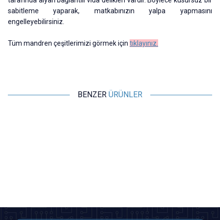
sabitleme yaparak, matkabınızın yalpa yapmasını
engelleyebilirsiniz.
Tüm mandren çeşitlerimizi görmek için
tıklayınız.
BENZER
ÜRÜNLER
Motorobit
Motorobit
El Matkabı Mandren - MAN02
El Matkabı Mandren Seti - 2mm
97,00
TL + KDV
257,05
TL + KDV
SEPETE EKLE
SEPETE EKLE