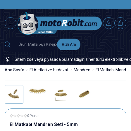
SAAT 15.0
2500 TL ÜZERİ MNG-DHL KARGO ÜCRETSİZ
Hızlı Ara
Sitemizde veya piyasada bulamadığınız her türlü elektronik ve otoma
Ana Sayfa
El Aletleri ve Hırdavat
Mandren
El Matkabı Mandre
0 Yorum
El Matkabı Mandren Seti - 5mm