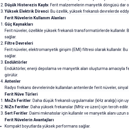
Düşük Histerezis Kaybı
: Ferit malzemelerin manyetik döngüsü dar 
Yüksek Elektrik Direnci
: Bu özellik, yüksek frekanslı devrelerde edd
Ferit Nüvelerin Kullanım Alanları
Güç Kaynakları
Ferit nüveler, özellikle yüksek frekanslı transformatörlerde kullanılır
sağlar.
Filtre Devreleri
Ferit nüveler, elektromanyetik girişim (EMI) filtresi olarak kullanılır. B
sağlar.
Endüktörler
Endüktörler, enerji depolama ve manyetik alan oluşturma amacıyla fer
görülür.
Antenler
Radyo frekans devrelerinde kullanılan antenlerde ferit nüveler, sinyal a
Ferit Nüve Türleri
MnZn Feritler
: Daha düşük frekanslı uygulamalar (kHz aralığı) için u
NiZn Feritler
: Daha yüksek frekanslar (MHz ve üzeri) için tercih edilir.
Sert Feritler
: Daimi mıknatıslar için kullanılır ve manyetik alanı uzun s
Ferit Nüvelerin Avantajları
Kompakt boyutlarda yüksek performans sağlar.