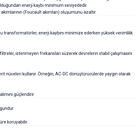
olduğundan enerji kaybı minimum seviyededir.
y akımlarının (Foucault akımları) oluşumunu azaltır.
. Bu transformatörler, enerji kaybını minimize ederken yüksek verimlilik
u filtreler, istenmeyen frekansları süzerek devrelerin stabil çalışmasını
it nüveleri kullanır. Örneğin, AC-DC dönüştürücülerde yaygın olarak
lımını güçlendirir.
ygundur.
üre koruyabilir.