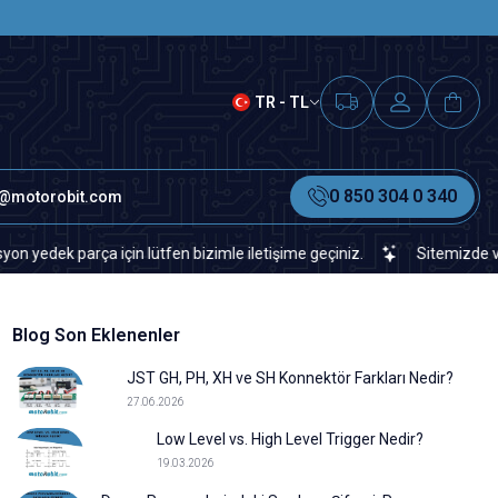
SAAT 15.00'A KADAR VERİLEN S
TR - TL
0 850 304 0 340
o@motorobit.com
rça için lütfen bizimle iletişime geçiniz.
Sitemizde veya piyasad
Blog Son Eklenenler
JST GH, PH, XH ve SH Konnektör Farkları Nedir?
27.06.2026
Low Level vs. High Level Trigger Nedir?
19.03.2026