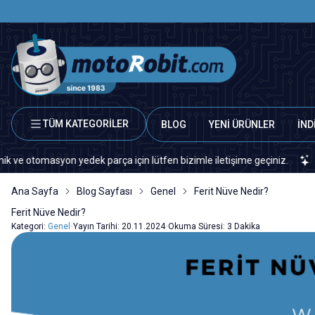
TÜM KATEGORİLER
BLOG
YENİ ÜRÜNLER
İND
syon yedek parça için lütfen bizimle iletişime geçiniz.
Sitemizd
Ana Sayfa
Blog Sayfası
Genel
Ferit Nüve Nedir?
Ferit Nüve Nedir?
Kategori:
Genel
•
Yayın Tarihi:
20.11.2024
•
Okuma Süresi:
3 Dakika