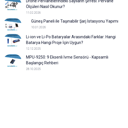
Drone Pervanelerindeki Sayıların Şifresi: Pervane
Ölçüleri Nasıl Okunur?
11.02.2026
Güneş Paneli ile Taşınabilir Şarj İstasyonu Yapımı
10.01.2026
Li-ion ve Li-Po Bataryalar Arasındaki Farklar: Hangi
Batarya Hangi Proje İçin Uygun?
12.12.2025
MPU-9250: 9 Eksenli İvme Sensörü - Kapsamlı
Başlangıç Rehberi
28.10.2025