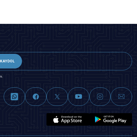
KAYDOL
m.