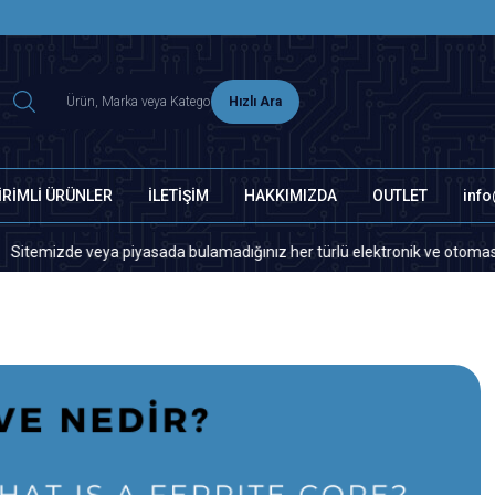
2500 TL ÜZERİ MNG-DHL KARGO ÜCRETSİZ
Hızlı Ara
İRİMLİ ÜRÜNLER
İLETİŞİM
HAKKIMIZDA
OUTLET
inf
e veya piyasada bulamadığınız her türlü elektronik ve otomasyon yedek pa