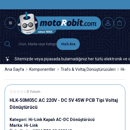
SAAT 15.0
2500 TL ÜZERİ MNG-DHL KARGO ÜCRETSİZ
Hızlı Ara
Sitemizde veya piyasada bulamadığınız her türlü elektronik ve otomas
Ana Sayfa
Komponentler
Trafo & Voltaj Dönüştürücüleri
Hi-L
0 Yorum
HLK-50M05C AC 220V - DC 5V 45W PCB Tipi Voltaj
Dönüştürücü
Kategori:
Hi-Link Kapalı AC-DC Dönüştürücü
Marka:
Hi-Link