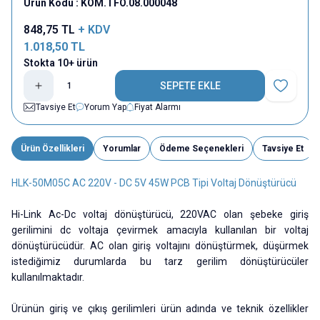
Ürün Kodu :
KOM.TFO.08.000048
848,75
TL
+ KDV
1.018,50
TL
Stokta 10+ ürün
SEPETE EKLE
Favoriye E
Tavsiye Et
Yorum Yap
Fiyat Alarmı
Ürün Özellikleri
Yorumlar
Ödeme Seçenekleri
Tavsiye Et
HLK-50M05C AC 220V - DC 5V 45W PCB Tipi Voltaj Dönüştürücü
Hi-Link Ac-Dc voltaj dönüştürücü, 220VAC olan şebeke giriş
gerilimini dc voltaja çevirmek amacıyla kullanılan bir voltaj
dönüştürücüdür. AC olan giriş voltajını dönüştürmek, düşürmek
istediğimiz durumlarda bu tarz gerilim dönüştürücüler
kullanılmaktadır.
Ürünün giriş ve çıkış gerilimleri ürün adında ve teknik özellikler