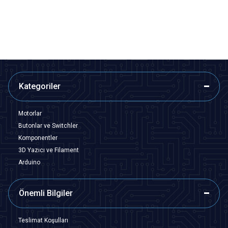
179,45
TL + KDV
189,15
TL + KDV
SEPETE EKLE
Tükendi
Kategoriler
Motorlar
Butonlar ve Switchler
Komponentler
3D Yazıcı ve Filament
Arduino
Önemli Bilgiler
Teslimat Koşulları