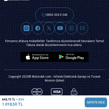
0850 304 0 340
Firmamız efatura mükellefidir. Tarafımıza düzenlenecek faturaların Temel
Fatura olarak düzenlenmesini rica ederiz.
Copyright 2025© Motorobit.com - İnfotek Elektronik Sanayi ve Ticaret
Anonim Şirketi
848,75
TL
+ KDV
SEPETE EKLE
1.018,50
TL