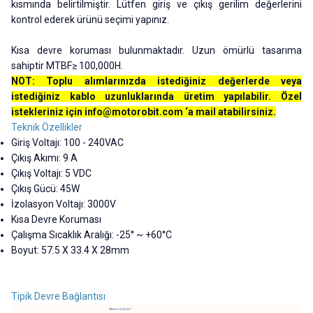
kısmında belirtilmiştir. Lütfen giriş ve çıkış gerilim değerlerini
kontrol ederek ürünü seçimi yapınız.
Kısa devre koruması bulunmaktadır. Uzun ömürlü tasarıma
sahiptir MTBF≥ 100,000H.
NOT: Toplu alımlarınızda istediğiniz değerlerde veya
istediğiniz kablo uzunluklarında üretim yapılabilir. Özel
istekleriniz için
info@motorobit.com
‘a mail atabilirsiniz.
Teknik Özellikler
Giriş Voltajı: 100 - 240VAC
Çıkış Akımı: 9 A
Çıkış Voltajı: 5 VDC
Çıkış Gücü: 45W
İzolasyon Voltajı: 3000V
Kısa Devre Koruması
Çalışma Sıcaklık Aralığı: -25° ~ +60°C
Boyut:
57.5 X 33.4 X 28mm
Tipik Devre Bağlantısı