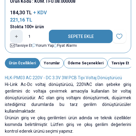
Ürün Kodu :
KOM.TFO.08.000008
184,30
TL
+ KDV
221,16
TL
Stokta 100+ ürün
SEPETE EKLE
Favoriye E
Tavsiye Et
Yorum Yap
Fiyat Alarmı
Ürün Özellikleri
Yorumlar
Ödeme Seçenekleri
Tavsiye Et
HLK-PM03 AC 220V - DC 3.3V 3W PCB Tipi Voltaj Dönüştürücü
Hi-Link Ac-Dc voltaj dönüştürücü, 220VAC olan şebeke giriş
gerilimini dc voltaja çevirmek amacıyla kullanılan bir voltaj
dönüştürücüdür. AC olan giriş voltajını dönüştürmek, düşürmek
istediğimiz durumlarda bu tarz gerilim dönüştürücüler
kullanılmaktadır.
Ürünün giriş ve çıkış gerilimleri ürün adında ve teknik özellikler
kısmında belirtilmiştir. Lütfen giriş ve çıkış gerilim değerlerini
kontrol ederek ürünü seçimi yapınız.