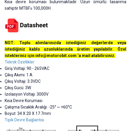
Kısa devre koruması bulunmaktadır. Uzun ömürlü tasarıma
sahiptir MTBF≥ 100,000H.
NOT: Toplu alımlarınızda istediğiniz değerlerde veya
istediğiniz kablo uzunluklarında üretim yapılabilir. Özel
istekleriniz için
info@motorobit.com
‘a mail atabilirsiniz.
Teknik Özellikler
Giriş Voltajı: 90 - 265VAC
Çıkış Akımı: 1 A
Çıkış Voltajı: 3.3VDC
Çıkış Gücü: 3W
İzolasyon Voltajı: 3000V
Kısa Devre Koruması
Çalışma Sıcaklık Aralığı: -25° ~ +60°C
Boyut:
34 X 20 X 17.7mm
Tipik Devre Bağlantısı