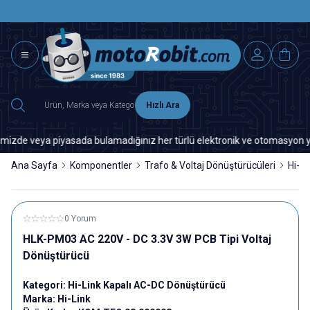
SAAT 15.0
2500 TL ÜZERİ MNG-DHL KARGO ÜCRETSİZ
Hızlı Ara
e veya piyasada bulamadığınız her türlü elektronik ve otomasyon yedek p
Ana Sayfa
Komponentler
Trafo & Voltaj Dönüştürücüleri
Hi-L
0 Yorum
HLK-PM03 AC 220V - DC 3.3V 3W PCB Tipi Voltaj
Dönüştürücü
Kategori:
Hi-Link Kapalı AC-DC Dönüştürücü
Marka:
Hi-Link