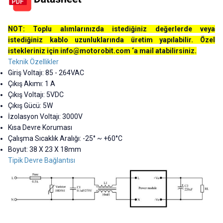
NOT: Toplu alımlarınızda istediğiniz değerlerde veya
istediğiniz kablo uzunluklarında üretim yapılabilir. Özel
istekleriniz için
info@motorobit.com
‘a mail atabilirsiniz.
Teknik Özellikler
Giriş Voltajı: 85 - 264VAC
Çıkış Akımı: 1 A
Çıkış Voltajı: 5VDC
Çıkış Gücü: 5W
İzolasyon Voltajı: 3000V
Kısa Devre Koruması
Çalışma Sıcaklık Aralığı: -25° ~ +60°C
Boyut:
38 X 23 X 18mm
Tipik Devre Bağlantısı