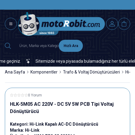
SAAT 15.0
2500 TL ÜZERİ MNG-DHL KARGO ÜCRETSİZ
Hızlı Ara
geçiniz.
Sitemizde veya piyasada bulamadığınız her türlü elektron
Ana Sayfa
Komponentler
Trafo & Voltaj Dönüştürücüleri
Hi-L
0 Yorum
HLK-5M05 AC 220V - DC 5V 5W PCB Tipi Voltaj
Dönüştürücü
Kategori:
Hi-Link Kapalı AC-DC Dönüştürücü
Marka:
Hi-Link