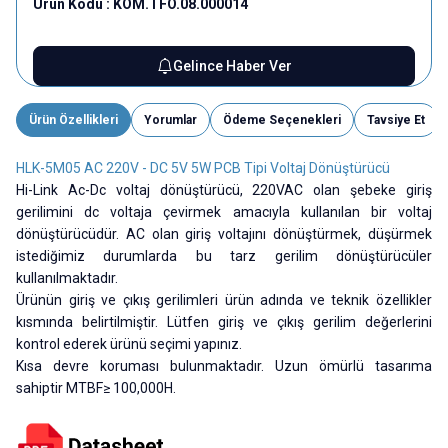
Ürün Kodu :
KOM.TFO.08.000014
Gelince Haber Ver
Ürün Özellikleri
Yorumlar
Ödeme Seçenekleri
Tavsiye Et
HLK-5M05 AC 220V - DC 5V 5W PCB Tipi Voltaj Dönüştürücü
Hi-Link Ac-Dc voltaj dönüştürücü, 220VAC olan şebeke giriş
gerilimini dc voltaja çevirmek amacıyla kullanılan bir voltaj
dönüştürücüdür. AC olan giriş voltajını dönüştürmek, düşürmek
istediğimiz durumlarda bu tarz gerilim dönüştürücüler
kullanılmaktadır.
Ürünün giriş ve çıkış gerilimleri ürün adında ve teknik özellikler
kısmında belirtilmiştir. Lütfen giriş ve çıkış gerilim değerlerini
kontrol ederek ürünü seçimi yapınız.
Kısa devre koruması bulunmaktadır. Uzun ömürlü tasarıma
sahiptir MTBF≥ 100,000H.