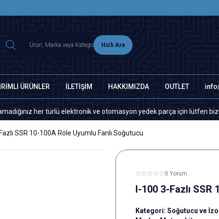
2500 TL ÜZERİ MNG-DHL KARGO ÜCRETSİZ
Hızlı Ara
İRİMLİ ÜRÜNLER
İLETİŞİM
HAKKIMIZDA
OUTLET
inf
 her türlü elektronik ve otomasyon yedek parça için lütfen bizimle ileti
-Fazlı SSR 10-100A Röle Uyumlu Fanlı Soğutucu
0 Yorum
I-100 3-Fazlı SSR
Kategori:
Soğutucu ve İzo