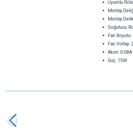
Uyumlu Röle
Montaj Deli
Montaj Deli
Soğutucu B
Fan Boyutu
Fan Voltajı:
Akım: 0.08A
Güç: 15W
Motorobit
TO220 Metal Soğutucu Vida Montajlı
5,82
TL + KDV
SEPETE EKLE