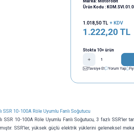
Marka:
Motorobit
Ürün Kodu :
KOM.SVI.01.
1.018,50
TL
+ KDV
1.222,20
TL
Stokta 10+ ürün
Tavsiye Et
Yorum Yap
Fi
lı SSR 10-100A Röle Uyumlu Fanlı Soğutucu
lı SSR 10-100A Röle Uyumlu Fanlı Soğutucu, 3 fazlı SSR'ler tara
nmıştır. SSR'ler, yüksek güçlü elektrik yüklerini geleneksel mek