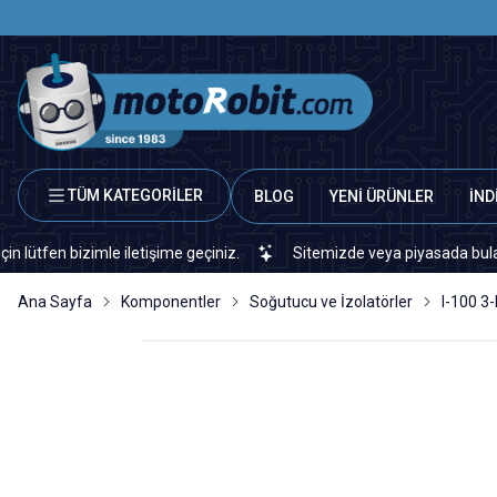
TÜM KATEGORİLER
BLOG
YENİ ÜRÜNLER
İND
bizimle iletişime geçiniz.
Sitemizde veya piyasada bulamadığınız
Ana Sayfa
Komponentler
Soğutucu ve İzolatörler
I-100 3