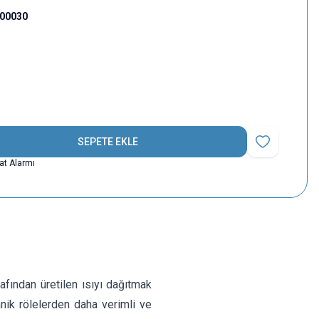
000030
SEPETE EKLE
Favoriye Ekle
yat Alarmı
fından üretilen ısıyı dağıtmak
anik rölelerden daha verimli ve