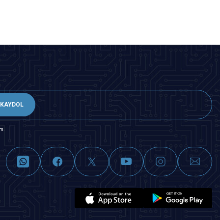
KAYDOL
m.