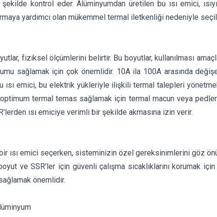
r şekilde kontrol eder. Alüminyumdan üretilen bu ısı emici, ısıy
rmaya yardımcı olan mükemmel termal iletkenliği nedeniyle seçilm
utlar, fiziksel ölçümlerini belirtir. Bu boyutlar, kullanılması am
umu sağlamak için çok önemlidir. 10A ila 100A arasında değişen
 ısı emici, bu elektrik yükleriyle ilişkili termal talepleri yönetmek
, optimum termal temas sağlamak için termal macun veya pedler k
R'lerden ısı emiciye verimli bir şekilde akmasına izin verir.
 bir ısı emici seçerken, sisteminizin özel gereksinimlerini göz 
boyut ve SSR'ler için güvenli çalışma sıcaklıklarını korumak için
sağlamak önemlidir.
lüminyum