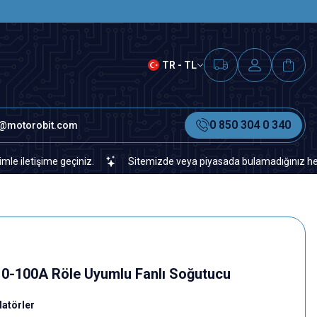
SAAT 15.00'A KADAR VERİLEN S
TR - TL
0 850 304 0 340
o@motorobit.com
şime geçiniz.
Sitemizde veya piyasada bulamadığınız her türlü ele
 10-100A Röle Uyumlu Fanlı Soğutucu
latörler