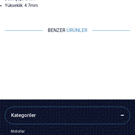
Yükseklik: 4.7mm
BENZER
ÜRÜNLER
Motorobit
Motorobit
TO220 Metal Soğutucu Vida
TO247 Metal Soğutucu Heatsink
Montajlı
25x34x12mm
5,82
TL + KDV
29,10
TL + KDV
SEPETE EKLE
SEPETE EKLE
Kategoriler
Motorlar