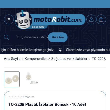
SAAT 15.0
2500 TL ÜZERİ MNG-DHL KARGO ÜCRETSİZ
Hızlı Ara
ütfen bizimle iletişime geçiniz.
Sitemizde veya piyasada bulamadı
Ana Sayfa
Komponentler
Soğutucu ve İzolatörler
TO-220B Pla
0 Yorum
TO-220B Plastik İzolatör Boncuk - 10 Adet