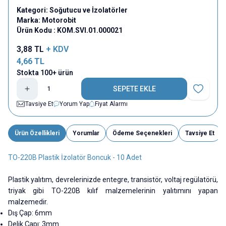
Kategori:
Soğutucu ve İzolatörler
Marka:
Motorobit
Ürün Kodu :
KOM.SVI.01.000021
3,88
TL
+ KDV
4,66
TL
Stokta 100+ ürün
SEPETE EKLE
Favoriye E
Tavsiye Et
Yorum Yap
Fiyat Alarmı
Ürün Özellikleri
Yorumlar
Ödeme Seçenekleri
Tavsiye Et
TO-220B Plastik İzolatör Boncuk - 10 Adet
Plastik yalıtım, devrelerinizde entegre, transistör, voltaj regülatörü,
triyak gibi TO-220B kılıf malzemelerinin yalıtımını yapan
malzemedir.
Dış Çap: 6mm
Delik Çapı: 3mm