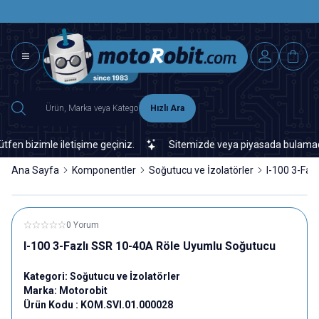
SAAT 15.0
2500 TL ÜZERİ MNG-DHL KARGO ÜCRETSİZ
Hızlı Ara
bizimle iletişime geçiniz.
Sitemizde veya piyasada bulamadığınız 
Ana Sayfa
Komponentler
Soğutucu ve İzolatörler
I-100 3-Fa
0 Yorum
I-100 3-Fazlı SSR 10-40A Röle Uyumlu Soğutucu
Kategori:
Soğutucu ve İzolatörler
Marka:
Motorobit
Ürün Kodu :
KOM.SVI.01.000028