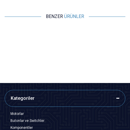
BENZER
ÜRÜNLER
Motorobit
Motorobit
TO220 Metal Soğutucu Vida
TO247 Metal Soğutucu Heatsink
Montajlı
25x34x12mm
5,82
TL + KDV
29,10
TL + KDV
SEPETE EKLE
SEPETE EKLE
Kategoriler
Motorlar
Butonlar ve Switchler
Komponentler