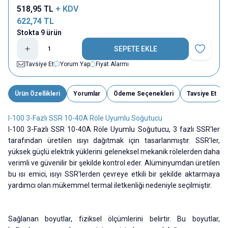
518,95
TL
+ KDV
622,74
TL
Stokta 9 ürün
SEPETE EKLE
Favoriye E
Tavsiye Et
Yorum Yap
Fiyat Alarmı
Ürün Özellikleri
Yorumlar
Ödeme Seçenekleri
Tavsiye Et
I-100 3-Fazlı SSR 10-40A Röle Uyumlu Soğutucu
I-100 3-Fazlı SSR 10-40A Röle Uyumlu Soğutucu, 3 fazlı SSR'ler
tarafından üretilen ısıyı dağıtmak için tasarlanmıştır. SSR'ler,
yüksek güçlü elektrik yüklerini geleneksel mekanik rölelerden daha
verimli ve güvenilir bir şekilde kontrol eder. Alüminyumdan üretilen
bu ısı emici, ısıyı SSR'lerden çevreye etkili bir şekilde aktarmaya
yardımcı olan mükemmel termal iletkenliği nedeniyle seçilmiştir.
Sağlanan boyutlar, fiziksel ölçümlerini belirtir. Bu boyutlar,