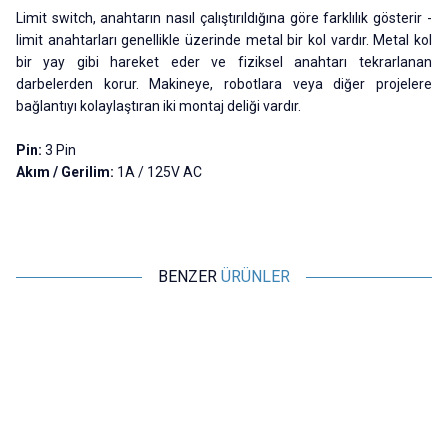
Limit switch, anahtarın nasıl çalıştırıldığına göre farklılık gösterir -
limit anahtarları genellikle üzerinde metal bir kol vardır. Metal kol
bir yay gibi hareket eder ve fiziksel anahtarı tekrarlanan
darbelerden korur. Makineye, robotlara veya diğer projelere
bağlantıyı kolaylaştıran iki montaj deliği vardır.
Pin:
3 Pin
Akım / Gerilim:
1A / 125V AC
BENZER
ÜRÜNLER
Motorobit
Motorobit
Mini Micro Switch
Mini Micro Switch Makaralı
K
3,88
TL + KDV
6,31
TL + KDV
SEPETE EKLE
SEPETE EKLE