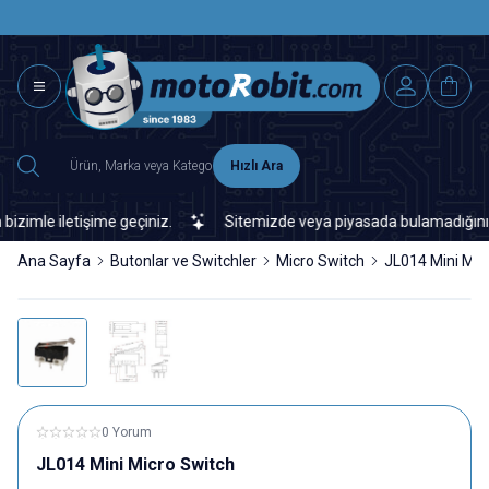
SAAT 15.0
2500 TL ÜZERİ MNG-DHL KARGO ÜCRETSİZ
Hızlı Ara
le iletişime geçiniz.
Sitemizde veya piyasada bulamadığınız her t
Ana Sayfa
Butonlar ve Switchler
Micro Switch
JL014 Mini Mic
0 Yorum
JL014 Mini Micro Switch