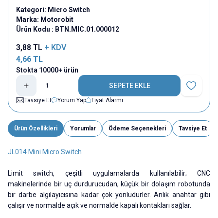
Kategori:
Micro Switch
Marka:
Motorobit
Ürün Kodu :
BTN.MIC.01.000012
3,88
TL
+ KDV
4,66
TL
Stokta 10000+ ürün
SEPETE EKLE
Favoriye E
Tavsiye Et
Yorum Yap
Fiyat Alarmı
Ürün Özellikleri
Yorumlar
Ödeme Seçenekleri
Tavsiye Et
JL014 Mini Micro Switch
Limit switch, çeşitli uygulamalarda kullanılabilir; CNC
makinelerinde bir uç durdurucudan, küçük bir dolaşım robotunda
bir darbe algılayıcısına kadar çok yönlüdürler. Anlık anahtar gibi
çalışır ve normalde açık ve normalde kapalı kontakları sağlar.