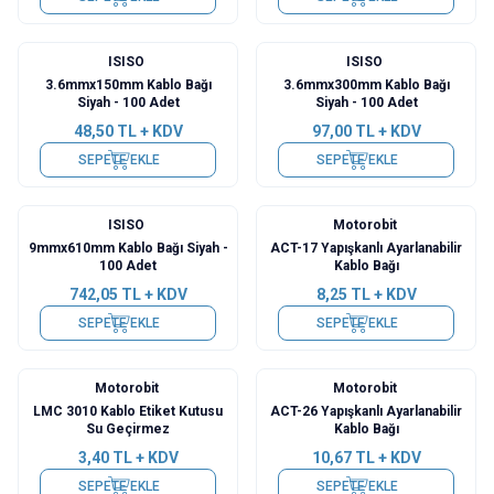
ISISO
ISISO
3.6mmx150mm Kablo Bağı
3.6mmx300mm Kablo Bağı
Siyah - 100 Adet
Siyah - 100 Adet
48,50
TL + KDV
97,00
TL + KDV
SEPETE EKLE
SEPETE EKLE
ISISO
Motorobit
9mmx610mm Kablo Bağı Siyah -
ACT-17 Yapışkanlı Ayarlanabilir
100 Adet
Kablo Bağı
742,05
TL + KDV
8,25
TL + KDV
SEPETE EKLE
SEPETE EKLE
Motorobit
Motorobit
LMC 3010 Kablo Etiket Kutusu
ACT-26 Yapışkanlı Ayarlanabilir
Su Geçirmez
Kablo Bağı
3,40
TL + KDV
10,67
TL + KDV
SEPETE EKLE
SEPETE EKLE