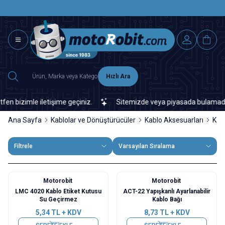
SAAT 15.0
2500 TL ÜZERİ MNG-DHL KARGO ÜCRETSİZ
Hızlı Ara
izimle iletişime geçiniz.
Sitemizde veya piyasada bulamadığınız h
Ana Sayfa
Kablolar ve Dönüştürücüler
Kablo Aksesuarları
Kab
Filtrele
Varsayılan Sıralama
Motorobit
Motorobit
LMC 4020 Kablo Etiket Kutusu
ACT-22 Yapışkanlı Ayarlanabilir
Su Geçirmez
Kablo Bağı
5,34
TL + KDV
8,73
TL + KDV