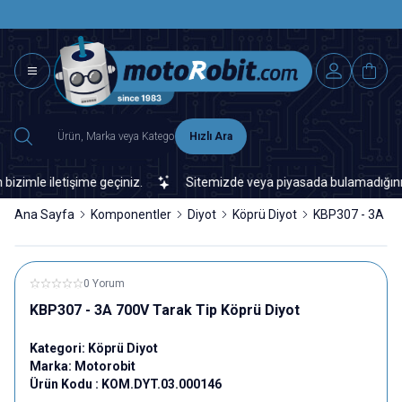
SAAT 15.0
2500 TL ÜZERİ MNG-DHL KARGO ÜCRETSİZ
Hızlı Ara
mle iletişime geçiniz.
Sitemizde veya piyasada bulamadığınız her 
Ana Sayfa
Komponentler
Diyot
Köprü Diyot
KBP307 - 3A 70
0 Yorum
KBP307 - 3A 700V Tarak Tip Köprü Diyot
Kategori:
Köprü Diyot
Marka:
Motorobit
Ürün Kodu :
KOM.DYT.03.000146