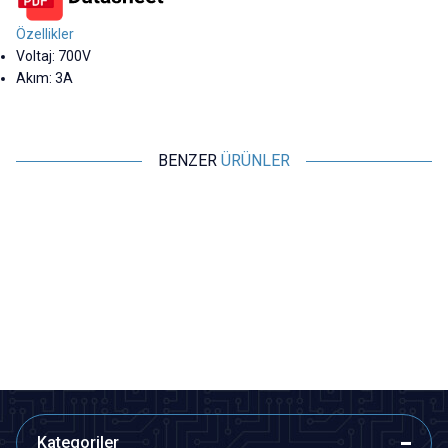
Özellikler
Voltaj: 700V
Akım: 3A
BENZER
ÜRÜNLER
Motorobit
Motorobit
SQL50A 50A 1200V Alüminyum
KBPC5010 - 50A 1000V Masa
3 Fazlı Köprü Diyot
Tip Köprü Diyot
169,75
TL + KDV
43,65
TL + KDV
SEPETE EKLE
SEPETE EKLE
Kategoriler