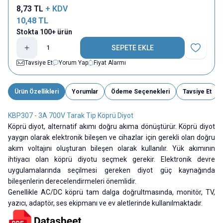
8,73
TL
+ KDV
10,48
TL
Stokta 100+ ürün
SEPETE EKLE
Favoriye E
Tavsiye Et
Yorum Yap
Fiyat Alarmı
Ürün Özellikleri
Yorumlar
Ödeme Seçenekleri
Tavsiye Et
KBP307 - 3A 700V Tarak Tip Köprü Diyot
Köprü diyot, alternatif akımı doğru akıma dönüştürür. Köprü diyot
yaygın olarak elektronik bileşen ve cihazlar için gerekli olan doğru
akım voltajını oluşturan bileşen olarak kullanılır. Yük akımının
ihtiyacı olan köprü diyotu seçmek gerekir. Elektronik devre
uygulamalarında seçilmesi gereken diyot güç kaynağında
bileşenlerin derecelendirmeleri önemlidir.
Genellikle AC/DC köprü tam dalga doğrultmasında, monitör, TV,
yazıcı, adaptör, ses ekipmanı ve ev aletlerinde kullanılmaktadır.