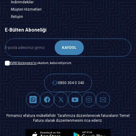
İndirimdekiler
Müşteri Hizmetleri
İletişim
E-Bülten Aboneliği
KAYDOL
KVKK Sözleşmesi'ni
okudum, kabul ediyorum.
0850 304 0 340
Firmamız efatura mükellefidir. Tarafımıza düzenlenecek faturaların Temel
Fatura olarak düzenlenmesini rica ederiz.