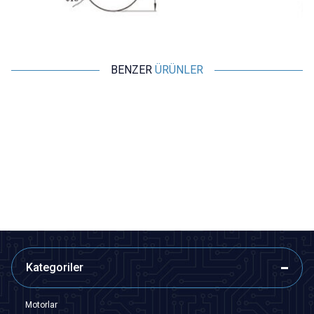
BENZER
ÜRÜNLER
Motorobit
Motorobit
KCD11 Mini On-Off Anahtar -
KCD11 3-Pin Mini On-Off
Siyah
Anahtar - Siyah
2,91
TL + KDV
4,37
TL + KDV
SEPETE EKLE
SEPETE EKLE
Kategoriler
Motorlar