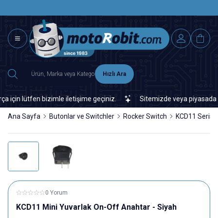
SAAT 15.0
2500 TL ÜZERİ MNG-DHL KARGO ÜCRETSİZ
Hızlı Ara
 lütfen bizimle iletişime geçiniz.
Sitemizde veya piyasada bulam
Ana Sayfa
Butonlar ve Switchler
Rocker Switch
KCD11 Serisi
0 Yorum
KCD11 Mini Yuvarlak On-Off Anahtar - Siyah