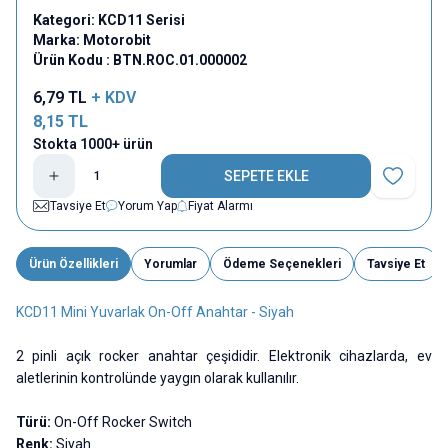
Kategori:
KCD11 Serisi
Marka:
Motorobit
Ürün Kodu :
BTN.ROC.01.000002
6,79
TL
+ KDV
8,15
TL
Stokta 1000+ ürün
SEPETE EKLE
Favoriye E
Tavsiye Et
Yorum Yap
Fiyat Alarmı
Ürün Özellikleri
Yorumlar
Ödeme Seçenekleri
Tavsiye Et
KCD11 Mini Yuvarlak On-Off Anahtar - Siyah
2 pinli açık rocker anahtar çeşididir. Elektronik cihazlarda, ev
aletlerinin kontrolünde yaygın olarak kullanılır.
Türü:
On-Off Rocker Switch
Renk:
Siyah