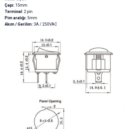
Çapı:
15mm
Terminal:
2 pin
Pim aralığı:
5mm
Akım / Gerilim:
3A / 250VAC