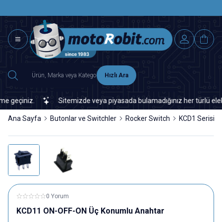
SAAT 15.0
2500 TL ÜZERİ MNG-DHL KARGO ÜCRETSİZ
Hızlı Ara
geçiniz.
Sitemizde veya piyasada bulamadığınız her türlü elektron
Ana Sayfa
Butonlar ve Switchler
Rocker Switch
KCD1 Serisi
0 Yorum
KCD11 ON-OFF-ON Üç Konumlu Anahtar