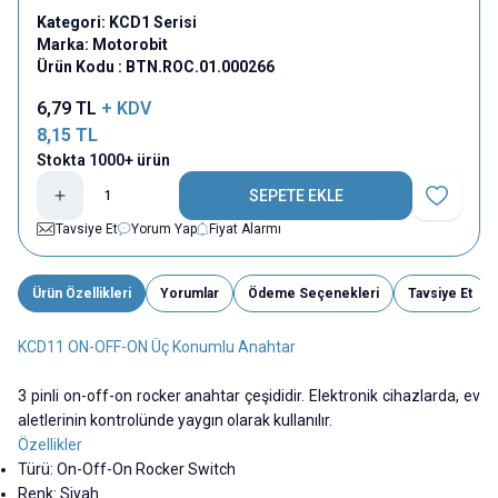
Kategori:
KCD1 Serisi
Marka:
Motorobit
Ürün Kodu :
BTN.ROC.01.000266
6,79
TL
+ KDV
8,15
TL
Stokta 1000+ ürün
SEPETE EKLE
Favoriye E
Tavsiye Et
Yorum Yap
Fiyat Alarmı
Ürün Özellikleri
Yorumlar
Ödeme Seçenekleri
Tavsiye Et
KCD11 ON-OFF-ON Üç Konumlu Anahtar
3 pinli on-off-on rocker anahtar çeşididir. Elektronik cihazlarda, ev
aletlerinin kontrolünde yaygın olarak kullanılır.
Özellikler
Türü:
On-Off-On Rocker Switch
Renk:
Siyah