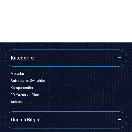
Anahtar 3 Pin
2,91
TL + KDV
12,13
TL + KDV
SEPETE EKLE
SEPETE EKLE
Kategoriler
Motorlar
Butonlar ve Switchler
Komponentler
3D Yazıcı ve Filament
Arduino
Önemli Bilgiler