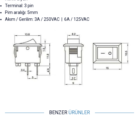
Terminal:
3 pin
Pim aralığı:
5mm
Akım / Gerilim:
3A / 250VAC | 6A / 125VAC
BENZER
ÜRÜNLER
Motorobit
Motorobit
KCD1 B1 On/Off Anahtar
KCD1-1 Kırmızı Işıklı On/Off
K