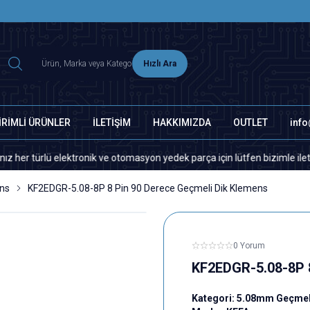
2500 TL ÜZERİ MNG-DHL KARGO ÜCRETSİZ
Hızlı Ara
İRİMLİ ÜRÜNLER
İLETİŞİM
HAKKIMIZDA
OUTLET
inf
rlü elektronik ve otomasyon yedek parça için lütfen bizimle iletişime ge
ns
KF2EDGR-5.08-8P 8 Pin 90 Derece Geçmeli Dik Klemens
0 Yorum
KF2EDGR-5.08-8P 8
Kategori:
5.08mm Geçmel