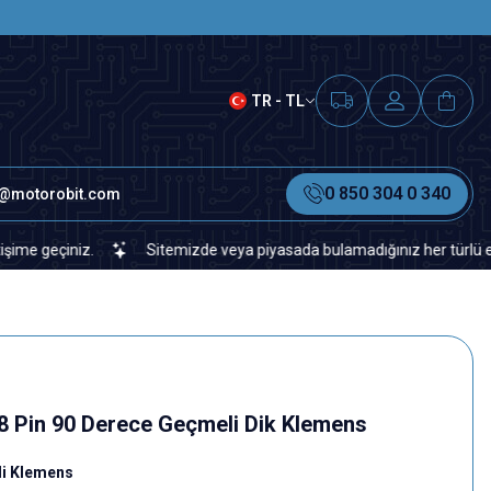
SAAT 15.00'A KADAR VERİLEN S
TR - TL
0 850 304 0 340
o@motorobit.com
çiniz.
Sitemizde veya piyasada bulamadığınız her türlü elektronik
 Pin 90 Derece Geçmeli Dik Klemens
i Klemens