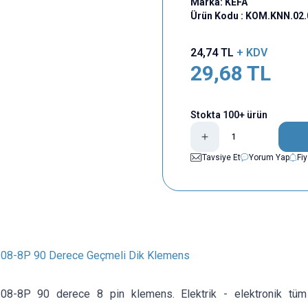
Marka:
KEFA
Ürün Kodu :
KOM.KNN.02.
24,74
TL
+ KDV
29,68
TL
Stokta 100+ ürün
Tavsiye Et
Yorum Yap
Fi
08-8P 90 Derece Geçmeli Dik Klemens
08-8P 90 derece 8 pin klemens. Elektrik - elektronik tüm p