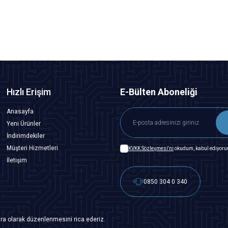
SEPETE EKLE
Hızlı Erişim
E-Bülten Aboneliği
Anasayfa
Yeni Ürünler
İndirimdekiler
Müşteri Hizmetleri
KVKK Sözleşmesi'ni
okudum, kabul ediyoru
İletişim
0850 304 0 340
ra olarak düzenlenmesini rica ederiz.