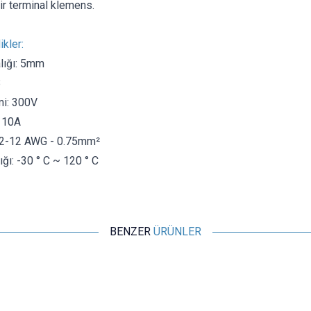
ir terminal klemens.
ikler:
lığı: 5mm
8
mi: 300V
 10A
: 22-12 AWG - 0.75mm²
ığı: -30 ° C ~ 120 ° C
BENZER
ÜRÜNLER
KEFA
KF2EDGV-5.08-2P 180 Derece Geçmeli Dik Klemens
7,28
TL + KDV