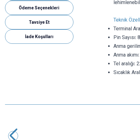
lehimlenebil
Ödeme Seçenekleri
Teknik Özell
Tavsiye Et
Terminal Ara
İade Koşulları
Pin Sayısı: 
Anma gerili
Anma akımı:
Tel aralığı
Sıcaklık Aral
KEFA
KF2EDGR-5.08-2P 90 Derece Geçmeli Dik Klemens
7,28
TL + KDV