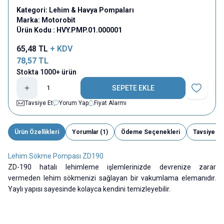
Kategori:
Lehim & Havya Pompaları
Marka:
Motorobit
Ürün Kodu :
HVY.PMP.01.000001
65,48
TL
+ KDV
78,57
TL
Stokta 1000+ ürün
SEPETE EKLE
Favoriye E
Tavsiye Et
Yorum Yap
Fiyat Alarmı
Ürün Özellikleri
Yorumlar (1)
Ödeme Seçenekleri
Tavsiye Et
Lehim Sökme Pompası ZD190
ZD-190 hatalı lehimleme işlemlerinizde devrenize zarar
vermeden lehim sökmenizi sağlayan bir vakumlama elemanıdır.
Yaylı yapısı sayesinde kolayca kendini temizleyebilir.