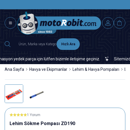
SAAT 15.0
2500 TL ÜZERİ MNG-DHL KARGO ÜCRETSİZ
Hızlı Ara
n yedek parça için lütfen bizimle iletişime geçiniz.
Sitemizde ve
Ana Sayfa
Havya ve Ekipmanlar
Lehim & Havya Pompaları
Le
1 Yorum
Lehim Sökme Pompası ZD190