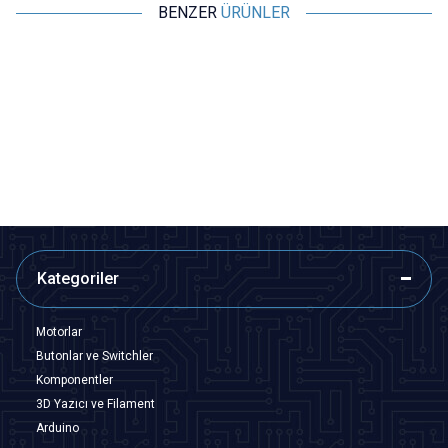
BENZER
ÜRÜNLER
Motorobit
Motorobit
Lehim Sökme Pompası ZD190
FFQ 939 Vakum Kalemi
65,48
TL + KDV
145,50
TL + KDV
SEPETE EKLE
Tükendi
Kategoriler
Motorlar
Butonlar ve Switchler
Komponentler
3D Yazıcı ve Filament
Arduino