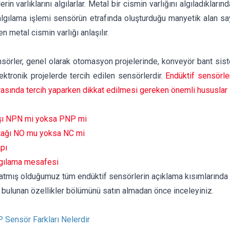
rin varlıklarını algılarlar. Metal bir cismin varlığını algıladıkların
 algılama işlemi sensörün etrafında oluşturduğu manyetik alan s
en metal cismin varlığı anlaşılır.
sörler, genel olarak otomasyon projelerinde, konveyör bant sist
lektronik projelerde tercih edilen sensörlerdir.
Endüktif sensörler
rasında tercih yaparken dikkat edilmesi gereken önemli hususlar ş
şı NPN mi yoksa PNP mi
tağı NO mu yoksa NC mi
pı
gılama mesafesi
satmış olduğumuz tüm endüktif sensörlerin açıklama kısımlarında
 bulunan özellikler bölümünü satın almadan önce inceleyiniz.
Sensör Farkları Nelerdir