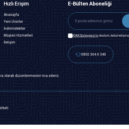
Hızlı Erişim
E-Bülten Aboneliği
Anasayfa
Yeni Ürünler
İndirimdekiler
Müşteri Hizmetleri
KVKK Sözleşmesi'ni
okudum, kabul ediyoru
İletişim
0850 304 0 340
ra olarak düzenlenmesini rica ederiz.
irketi