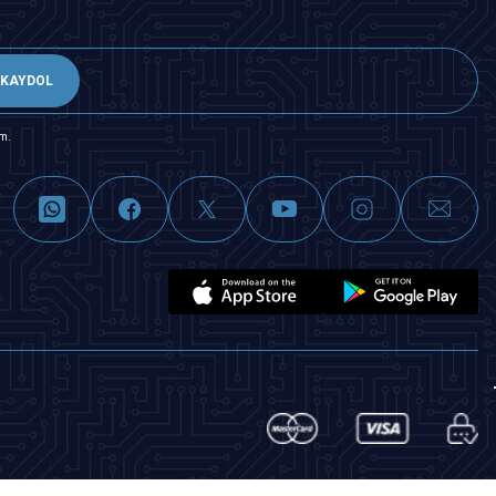
KAYDOL
m.