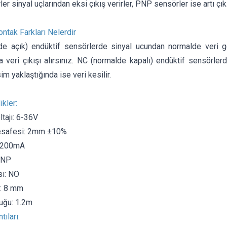
r sinyal uçlarından eksi çıkış verirler, PNP sensörler ise artı çıkış
ntak Farkları Nelerdir
e açık) endüktif sensörlerde sinyal ucundan normalde veri g
a veri çıkışı alırsınız. NC (normalde kapalı) endüktif sensörlerde
im yaklaştığında ise veri kesilir.
ikler:
tajı: 6-36V
esafesi: 2mm ±10%
: 200mA
 PNP
sı: NO
: 8 mm
uğu: 1.2m
ıları: