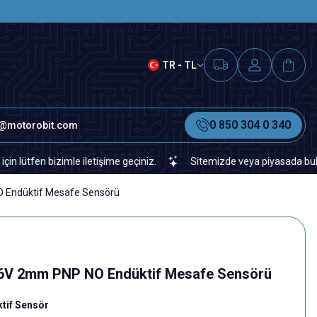
SAAT 15.00'A KADAR VERİLEN S
TR - TL
0 850 304 0 340
o@motorobit.com
bizimle iletişime geçiniz.
Sitemizde veya piyasada bulamadığınız 
 Endüktif Mesafe Sensörü
6V 2mm PNP NO Endüktif Mesafe Sensörü
ktif Sensör