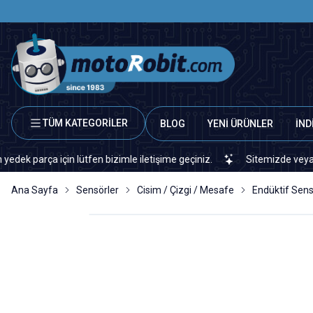
TÜM KATEGORİLER
BLOG
YENİ ÜRÜNLER
İND
 için lütfen bizimle iletişime geçiniz.
Sitemizde veya piyasada b
Ana Sayfa
Sensörler
Cisim / Çizgi / Mesafe
Endüktif Sen