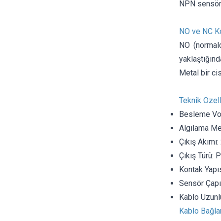
NPN sensörle
NO ve NC Ko
NO (normald
yaklaştığınd
Metal bir cis
Teknik Özell
Besleme Vol
Algılama M
Çıkış Akımı
Çıkış Türü:
Kontak Yapı
Sensör Çapı
Kablo Uzunl
Kablo Bağlant