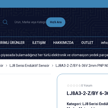
2500 TL ÜZERİ MNG-DHL KARGO ÜCRETSİZ
Hızlı Ara
İRİMLİ ÜRÜNLER
İLETİŞİM
HAKKIMIZDA
OUTLET
inf
ulamadığınız her türlü elektronik ve otomasyon yedek parça için lütfen 
sör
LJ8 Serisi Endüktif Sensör
LJ8A3-2-Z/BY 6-36V 2mm PNP NO
0 Yorum
LJ8A3-2-Z/BY 6-3
Kategori:
LJ8 Serisi Endü