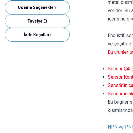
metal cisimle
Ödeme Seçenekleri
verirler. Bu
içerisine gir
Tavsiye Et
İade Koşulları
Endüktif sen
ve çeşitli e
Bu ürünler a
Sensör Çıkı
Sensör Kon
Sensörün ça
Sensörün al
Bu bilgiler 
kısımlarında
NPN ve PNP 