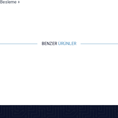
 Besleme +
BENZER
ÜRÜNLER
Motorobit
LJ8A3-2-Z/BY 6-36V 2mm PNP NO Endüktif Mesafe Sensörü
208,07
TL + KDV
SEPETE EKLE