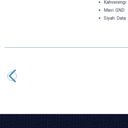
Kahverengi:
Mavi: GND
Siyah: Data
Motorobit
Endüktif NPN NO Mesafe Sensörü LJ8A3-2-Z/BX
187,21
TL + KDV
SEPETE EKLE