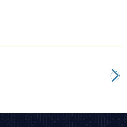
Motorobit
LJ8A3-1-Z/BX 6-36V 1mm NPN NO Endüktif Mesafe Sensörü
187,21
TL + KDV
SEPETE EKLE