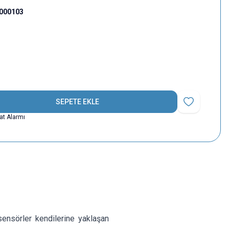
000103
SEPETE EKLE
Favoriye Ekle
yat Alarmı
sörler kendilerine yaklaşan