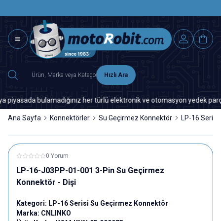
SAAT 15.0
2500 TL ÜZERİ MNG-DHL KARGO ÜCRETSİZ
Hızlı Ara
asada bulamadığınız her türlü elektronik ve otomasyon yedek parça için 
Ana Sayfa
Konnektörler
Su Geçirmez Konnektör
LP-16 Serisi
0 Yorum
LP-16-J03PP-01-001 3-Pin Su Geçirmez
Konnektör - Dişi
Kategori:
LP-16 Serisi Su Geçirmez Konnektör
Marka:
CNLINKO