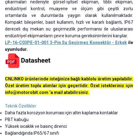
çıkarmaları nedeniyle görsel-işitsel ekipman, tıbbi ekipman,
endüstriyel kontrol, muayene ve ölçüm gibi çeşitli zorlu
ortamlarda ve durumlarda yaygın olarak kullanılmaktadır.
Kompakt bileşenler, basit kullanım, hızlı ve kararlı bağlantı, IP67
dereceli dış mekan su geçirmezlik performansı ile uluslararası
endüstriyel ekipmanların çevre koruma gereksinimlerini karşılar.
LP-16-C03PE-01-001 3-Pin Su Geçirmez Konnektör - Erkek
ile
uyumludur.
CNLINKO ürünlerinde isteğinize bağlı kablolu üretim yapılabilir.
Özel üretim toplu alımlar için geçerlidir. Özel istekleriniz için
info@motorobit.com
‘a mail atabilirsiniz.
Teknik Özellikler
Daha fazla korozyon koruması için altın kaplama kontaklar
PBT kabuğu
Yüksek sıcaklık ve basınç direnci
Bağlandığında IP65/67 sınıfı