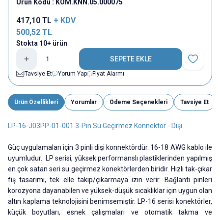
Ürün Kodu :
KOM.KNN.05.000075
417,10
TL
+ KDV
500,52
TL
Stokta 10+ ürün
SEPETE EKLE
Favoriye E
Tavsiye Et
Yorum Yap
Fiyat Alarmı
Ürün Özellikleri
Yorumlar
Ödeme Seçenekleri
Tavsiye Et
LP-16-J03PP-01-001 3-Pin Su Geçirmez Konnektör - Dişi
Güç uygulamaları için 3 pinli dişi konnektördür. 16-18 AWG kablo ile
uyumludur. LP serisi, yüksek performanslı plastiklerinden yapılmış
en çok satan seri su geçirmez konektörlerden biridir. Hızlı tak-çıkar
fiş tasarımı, tek elle takıp/çıkarmaya izin verir. Bağlantı pinleri
korozyona dayanabilen ve yüksek-düşük sıcaklıklar için uygun olan
altın kaplama teknolojisini benimsemiştir. LP-16 serisi konektörler,
küçük boyutları, esnek çalışmaları ve otomatik takma ve