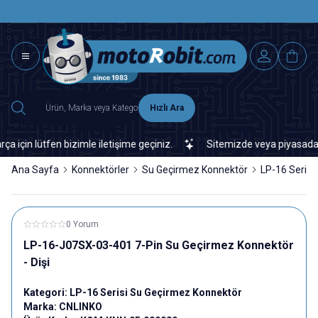
SAAT 15.0
2500 TL ÜZERİ MNG-DHL KARGO ÜCRETSİZ
Hızlı Ara
 lütfen bizimle iletişime geçiniz.
Sitemizde veya piyasada bulama
Ana Sayfa
Konnektörler
Su Geçirmez Konnektör
LP-16 Serisi
0 Yorum
LP-16-J07SX-03-401 7-Pin Su Geçirmez Konnektör
- Dişi
Kategori:
LP-16 Serisi Su Geçirmez Konnektör
Marka:
CNLINKO