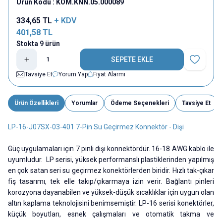
Ürün Kodu :
KOM.KNN.05.000089
334,65
TL
+ KDV
401,58
TL
Stokta 9 ürün
SEPETE EKLE
Favoriye E
Tavsiye Et
Yorum Yap
Fiyat Alarmı
Ürün Özellikleri
Yorumlar
Ödeme Seçenekleri
Tavsiye Et
LP-16-J07SX-03-401 7-Pin Su Geçirmez Konnektör - Dişi
Güç uygulamaları için 7 pinli dişi konnektördür. 16-18 AWG kablo ile
uyumludur. LP serisi, yüksek performanslı plastiklerinden yapılmış
en çok satan seri su geçirmez konektörlerden biridir. Hızlı tak-çıkar
fiş tasarımı, tek elle takıp/çıkarmaya izin verir. Bağlantı pinleri
korozyona dayanabilen ve yüksek-düşük sıcaklıklar için uygun olan
altın kaplama teknolojisini benimsemiştir. LP-16 serisi konektörler,
küçük boyutları, esnek çalışmaları ve otomatik takma ve