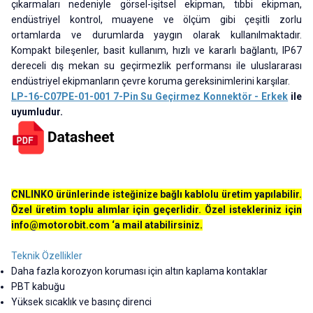
çıkarmaları nedeniyle görsel-işitsel ekipman, tıbbi ekipman,
endüstriyel kontrol, muayene ve ölçüm gibi çeşitli zorlu
ortamlarda ve durumlarda yaygın olarak kullanılmaktadır.
Kompakt bileşenler, basit kullanım, hızlı ve kararlı bağlantı, IP67
dereceli dış mekan su geçirmezlik performansı ile uluslararası
endüstriyel ekipmanların çevre koruma gereksinimlerini karşılar.
LP-16-C07PE-01-001 7-Pin Su Geçirmez Konnektör - Erkek
ile
uyumludur.
CNLINKO ürünlerinde isteğinize bağlı kablolu üretim yapılabilir.
Özel üretim toplu alımlar için geçerlidir. Özel istekleriniz için
info@motorobit.com
‘a mail atabilirsiniz.
Teknik Özellikler
Daha fazla korozyon koruması için altın kaplama kontaklar
PBT kabuğu
Yüksek sıcaklık ve basınç direnci