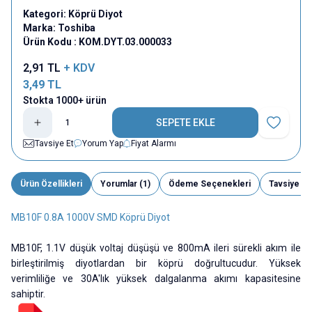
Kategori:
Köprü Diyot
Marka:
Toshiba
Ürün Kodu :
KOM.DYT.03.000033
2,91
TL
+ KDV
3,49
TL
Stokta 1000+ ürün
SEPETE EKLE
Favoriye E
Tavsiye Et
Yorum Yap
Fiyat Alarmı
Ürün Özellikleri
Yorumlar (1)
Ödeme Seçenekleri
Tavsiye Et
MB10F 0.8A 1000V SMD Köprü Diyot
MB10F, 1.1V düşük voltaj düşüşü ve 800mA ileri sürekli akım ile
birleştirilmiş diyotlardan bir köprü doğrultucudur. Yüksek
verimliliğe ve 30A'lık yüksek dalgalanma akımı kapasitesine
sahiptir.