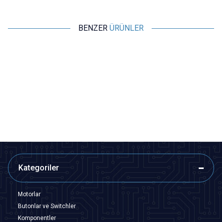
BENZER
ÜRÜNLER
Motorobit
Motorobit
SQL50A 50A 1200V Alüminyum
KBPC5010 - 50A 1000V Masa
3 Fazlı Köprü Diyot
Tip Köprü Diyot
169,75
TL + KDV
43,65
TL + KDV
SEPETE EKLE
SEPETE EKLE
Kategoriler
Motorlar
Butonlar ve Switchler
Komponentler