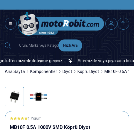
SAAT 15.0
2500 TL ÜZERİ MNG-DHL KARGO ÜCRETSİZ
Hızlı Ara
fen bizimle iletişime geçiniz.
Sitemizde veya piyasada bulamadığı
Ana Sayfa
Komponentler
Diyot
Köprü Diyot
MB10F 0.5A 10
1 Yorum
MB10F 0.5A 1000V SMD Köprü Diyot