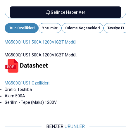
Gelince Haber Ver
Ürün Özellikleri
Yorumlar
Ödeme Seçenekleri
Tavsiye Et
MG500Q1US1 500A 1200V IGBT Modül
MG500Q1US1 500A 1200V IGBT Modül.
MG500Q1US1 Özellikleri:
Üretici Toshiba
Akım 500A
Gerilim - Tepe (Maks) 1200V
BENZER
ÜRÜNLER