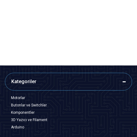
Motorobit
Motorobit
12N60C - 600V 12A N-Channel
SGH40N60 - G40N60 600V 40A
Mosfet - TO220F
IGBT Mosfet - TO247
24,25
TL + KDV
133,38
TL + KDV
SEPETE EKLE
SEPETE EKLE
Kategoriler
Motorlar
Butonlar ve Switchler
Komponentler
3D Yazıcı ve Filament
Arduino