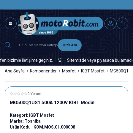
SAAT 15.0
2500 TL ÜZERİ MNG-DHL KARGO ÜCRETSİZ
Hızlı Ara
izimle iletişime geçiniz.
Sitemizde veya piyasada bulamadığınız h
Ana Sayfa
Komponentler
Mosfet
IGBT Mosfet
MG500Q1US1
0 Yorum
MG500Q1US1 500A 1200V IGBT Modül
Kategori:
IGBT Mosfet
Marka:
Toshiba
Ürün Kodu :
KOM.MOS.01.000008